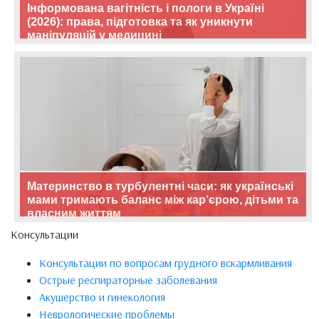
Інформована вагітність і пологи в Україні
(2026): права, підготовка та як уникнути
маніпуляцій у медицині
Материнство в турбулентні часи: як українські
мами тримають баланс між кар’єрою, дітьми та
власним життям
Консультации
Консультации по вопросам грудного вскармливания
Острые респираторные заболевания
Акушерство и гинекология
Неврологические проблемы