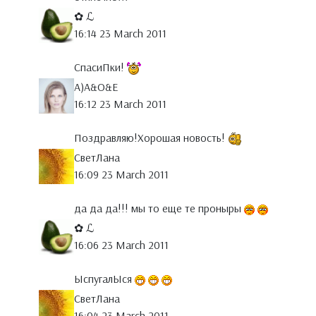
✿ ℒ
16:14 23 March 2011
СпасиПки!
A)A&O&E
16:12 23 March 2011
Поздравляю!Хорошая новость!
СветЛана
16:09 23 March 2011
да да да!!! мы то еще те проныры
✿ ℒ
16:06 23 March 2011
ЫспугалЫся
СветЛана
16:04 23 March 2011