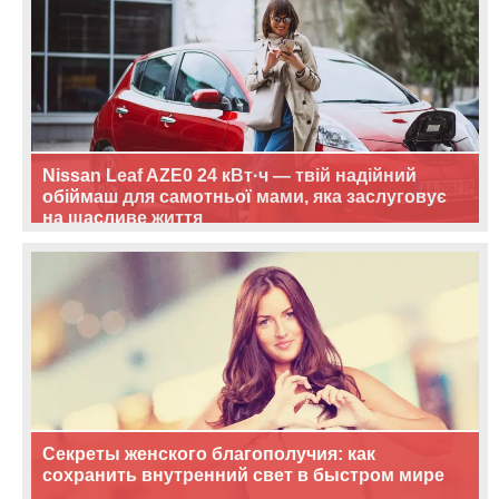
Nissan Leaf AZE0 24 кВт·ч — твій надійний
обіймаш для самотньої мами, яка заслуговує
на щасливе життя
Секреты женского благополучия: как
сохранить внутренний свет в быстром мире