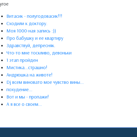
угое
Витасик - полугодовасик!!!
Сходили к доктору.
Моя 1000-ная запись :))
Про бабушку и ее квартиру
Здравствуй, депресняк.
Что-то мне тоскливо, девоньки
1 этап пройден
Мистика...страшно!
Андрюшка на животе!
Dj всем виновато мое чувство вины...
похудение...
Вот и мы - пропажи!
А я все о своем...