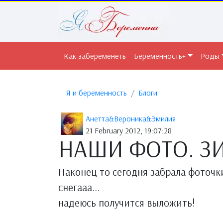
Как забеременеть
Беременность+
Роды
Я и беременность
Блоги
Анетта&Вероника&Эмилия
21 February 2012, 19:07:28
НАШИ ФОТО. З
Наконец то сегодня забрала фоточк
снегааа...
надеюсь получится выложить!