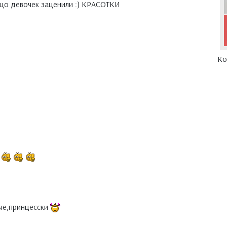
ицо девочек заценили :) КРАСОТКИ
Ко
вые,принцесски