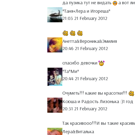
да пузика тут не видать
а вот л
*Таня+Лера и Игореша*
21:03 21 February 2012
Анетта&Вероника&Эмилия
20:46 21 February 2012
спасибо девочки
*Тa*Ми*
20:44 21 February 2012
Очуметь!!! какие вы красотки!!!
Ксюша и Радость Лизонька :)1 год
20:31 21 February 2012
Так красивооо!!!И вы такие краси
Лера&Виталька