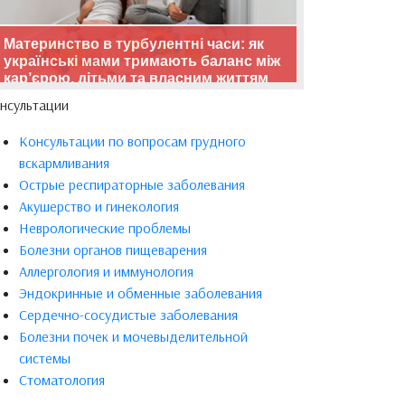
Материнство в турбулентні часи: як
українські мами тримають баланс між
кар’єрою, дітьми та власним життям
нсультации
Консультации по вопросам грудного
вскармливания
Острые респираторные заболевания
Акушерство и гинекология
Неврологические проблемы
Болезни органов пищеварения
Аллергология и иммунология
Эндокринные и обменные заболевания
Сердечно-сосудистые заболевания
Болезни почек и мочевыделительной
системы
Стоматология