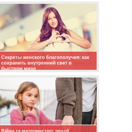
життя
Секреты женского благополучия: как
сохранить внутренний свет в
быстром мире
Війна та материнство: реалії