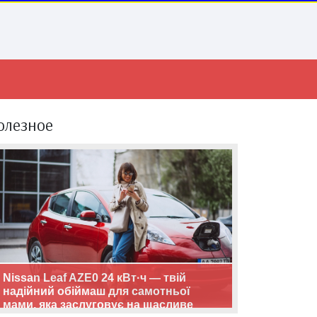
олезное
Nissan Leaf AZE0 24 кВт·ч — твій
надійний обіймаш для самотньої
мами, яка заслуговує на щасливе