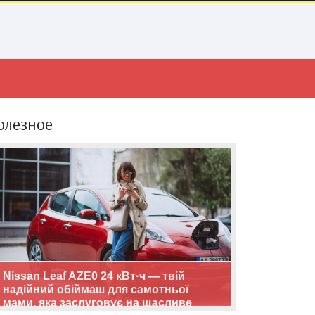
олезное
Nissan Leaf AZE0 24 кВт·ч — твій
надійний обіймаш для самотньої
мами, яка заслуговує на щасливе