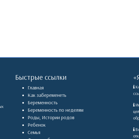
Быстрые ссылки
«
Ко
Главная
ссы
Как забеременеть
Беременность
Ин
ых
Беременность по неделям
це
Роды
,
Истории родов
обр
Ребенок
Вс
Семья
отк