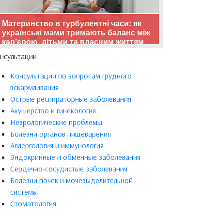
Материнство в турбулентні часи: як
українські мами тримають баланс між
кар’єрою, дітьми та власним життям
нсультации
Консультации по вопросам грудного
вскармливания
Острые респираторные заболевания
Акушерство и гинекология
Неврологические проблемы
Болезни органов пищеварения
Аллергология и иммунология
Эндокринные и обменные заболевания
Сердечно-сосудистые заболевания
Болезни почек и мочевыделительной
системы
Стоматология