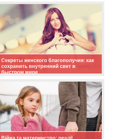
життя
Секреты женского благополучия: как
сохранить внутренний свет в
быстром мире
Війна та материнство: реалії