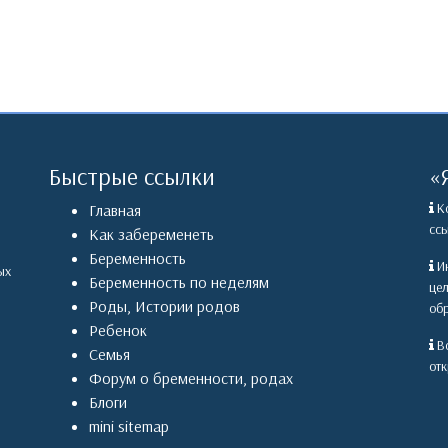
Быстрые ссылки
«
Ко
Главная
ссы
Как забеременеть
Беременность
Ин
ых
Беременность по неделям
це
Роды
,
Истории родов
обр
Ребенок
Вс
Семья
отк
Форум о бременности, родах
Блоги
mini sitemap