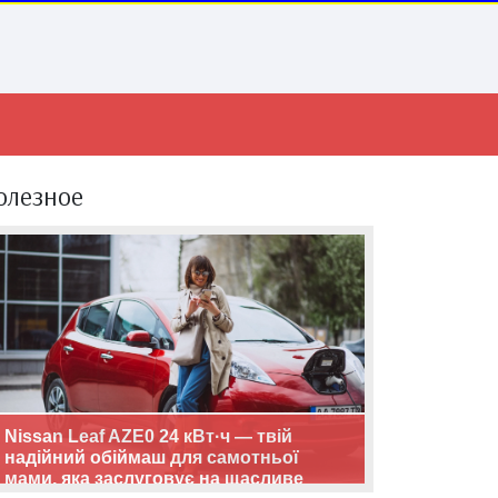
олезное
Nissan Leaf AZE0 24 кВт·ч — твій
надійний обіймаш для самотньої
мами, яка заслуговує на щасливе