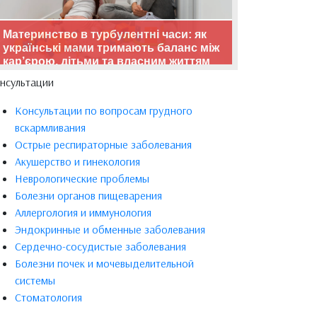
Материнство в турбулентні часи: як
українські мами тримають баланс між
кар’єрою, дітьми та власним життям
нсультации
Консультации по вопросам грудного
вскармливания
Острые респираторные заболевания
Акушерство и гинекология
Неврологические проблемы
Болезни органов пищеварения
Аллергология и иммунология
Эндокринные и обменные заболевания
Сердечно-сосудистые заболевания
Болезни почек и мочевыделительной
системы
Стоматология