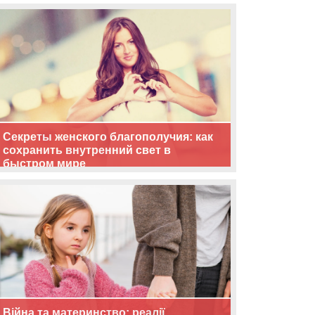
життя
Секреты женского благополучия: как
сохранить внутренний свет в
быстром мире
Війна та материнство: реалії