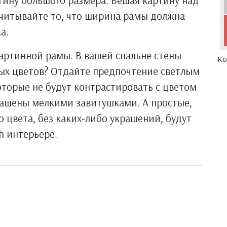
тину большого размера. Вешая картину над
учитывайте то, что ширина рамы должна
а.
картинной рамы. В вашей спальне стены
Ко
ых цветов? Отдайте предпочтение светлым
оторые не будут контрастировать с цветом
рашены мелкими завитушками. А простые,
 цвета, без каких-либо украшений, будут
h интерьере.