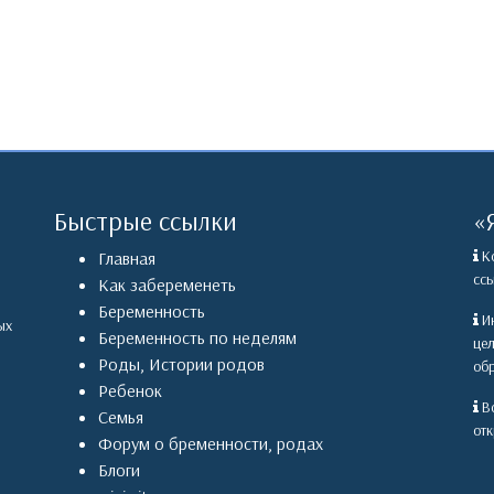
Быстрые ссылки
«
Ко
Главная
ссы
Как забеременеть
Беременность
Ин
ых
Беременность по неделям
це
Роды
,
Истории родов
обр
Ребенок
Вс
Семья
отк
Форум о бременности, родах
Блоги