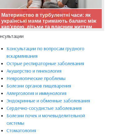
Материнство в турбулентні часи: як
українські мами тримають баланс між
кар’єрою, дітьми та власним життям
нсультации
Консультации по вопросам грудного
вскармливания
Острые респираторные заболевания
Акушерство и гинекология
Неврологические проблемы
Болезни органов пищеварения
Аллергология и иммунология
Эндокринные и обменные заболевания
Сердечно-сосудистые заболевания
Болезни почек и мочевыделительной
системы
Стоматология