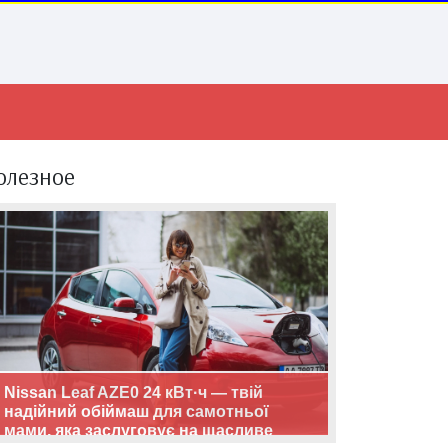
олезное
Nissan Leaf AZE0 24 кВт·ч — твій
надійний обіймаш для самотньої
мами, яка заслуговує на щасливе