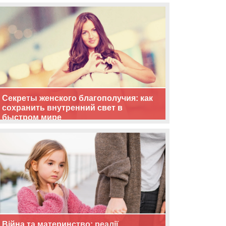
життя
Секреты женского благополучия: как
сохранить внутренний свет в
быстром мире
Війна та материнство: реалії