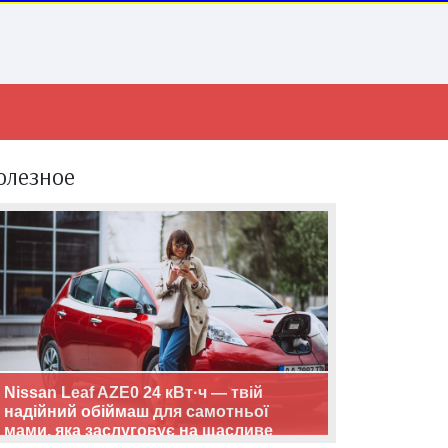
олезное
Nissan Leaf AZE0 24 кВт·ч — твій
надійний обіймаш для самотньої
мами, яка заслуговує на щасливе