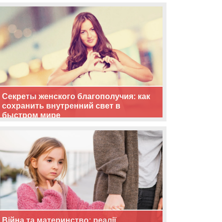
життя
Секреты женского благополучия: как
сохранить внутренний свет в
быстром мире
Війна та материнство: реалії