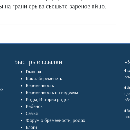
вы на грани срыва съешьте вареное яйцо.
Быстрые ссылки
«
Ко
Главная
ссы
Как забеременеть
Беременность
Ин
ых
Беременность по неделям
це
Роды
,
Истории родов
обр
Ребенок
Вс
Семья
отк
Форум о бременности, родах
Блоги