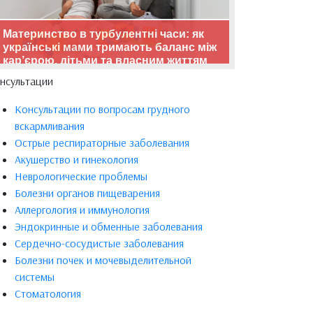
Материнство в турбулентні часи: як
українські мами тримають баланс між
кар’єрою, дітьми та власним життям
нсультации
Консультации по вопросам грудного
вскармливания
Острые респираторные заболевания
Акушерство и гинекология
Неврологические проблемы
Болезни органов пищеварения
Аллергология и иммунология
Эндокринные и обменные заболевания
Сердечно-сосудистые заболевания
Болезни почек и мочевыделительной
системы
Стоматология