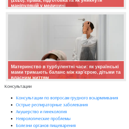
(2026): права, підготовка та як уникнути
маніпуляцій у медицині
Материнство в турбулентні часи: як українські
мами тримають баланс між кар’єрою, дітьми та
власним життям
Консультации
Консультации по вопросам грудного вскармливания
Острые респираторные заболевания
Акушерство и гинекология
Неврологические проблемы
Болезни органов пищеварения