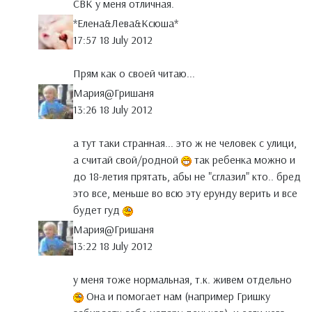
СВК у меня отличная.
*Елена&Лева&Ксюша*
17:57 18 July 2012
Прям как о своей читаю...
Мария@Гришаня
13:26 18 July 2012
а тут таки странная... это ж не человек с улици,
а считай свой/родной
так ребенка можно и
до 18-летия прятать, абы не "сглазил" кто.. бред
это все, меньше во всю эту ерунду верить и все
будет гуд
Мария@Гришаня
13:22 18 July 2012
у меня тоже нормальная, т.к. живем отдельно
Она и помогает нам (например Гришку