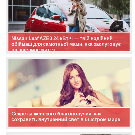
Nissan Leaf AZE0 24 кВт·ч — твій надійний
обіймаш для самотньої мами, яка заслуговує
на щасливе життя
Секреты женского благополучия: как
сохранить внутренний свет в быстром мире