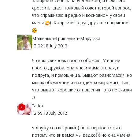
забираетк себе напару деньков), и если чего
сроссить- даст толковый совет (второй вопрос,
что спрашиваю я редко и восновном у своей
мамы
). Коорче мы друг друга не напрягаем
Машенька+Гришенька+Маруська
13:02 18 July 2012
Я свою свекровь просто обожаю. У нас не
просто дружба, она мне и мама вторая, и
подруга, и помощница. Бывают разногласия, но
мы их обсуждаем и находим компромисс. Так
что бывают хорошие отношения - это не сказки
:)
Tatka
12:59 18 July 2012
я дружу со свекровью) но наверное только
потому что видемся мы редко))) но она у меня