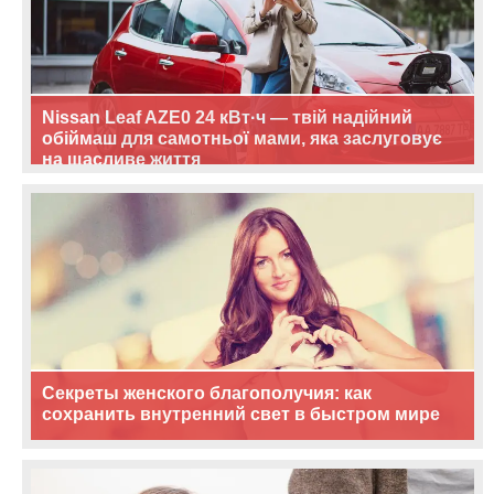
Nissan Leaf AZE0 24 кВт·ч — твій надійний
обіймаш для самотньої мами, яка заслуговує
на щасливе життя
Секреты женского благополучия: как
сохранить внутренний свет в быстром мире