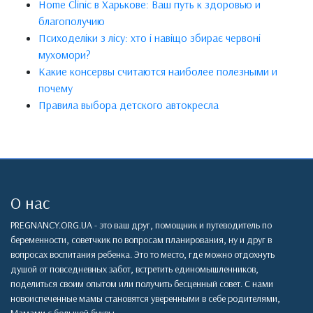
Home Clinic в Харькове: Ваш путь к здоровью и
благополучию
Психоделіки з лісу: хто і навіщо збирає червоні
мухомори?
Какие консервы считаются наиболее полезными и
почему
Правила выбора детского автокресла
О нас
PREGNANCY.ORG.UA - это ваш друг, помощник и путеводитель по
беременности, советчкик по вопросам планирования, ну и друг в
вопросах воспитания ребенка. Это то место, где можно отдохнуть
душой от повседневных забот, встретить единомышленников,
поделиться своим опытом или получить бесценный совет. С нами
новоиспеченные мамы становятся уверенными в себе родителями,