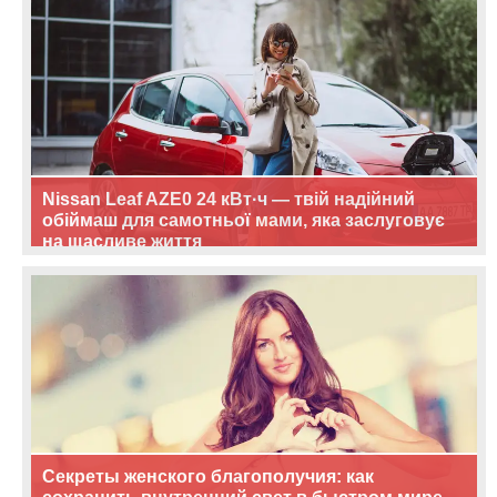
Nissan Leaf AZE0 24 кВт·ч — твій надійний
обіймаш для самотньої мами, яка заслуговує
на щасливе життя
Секреты женского благополучия: как