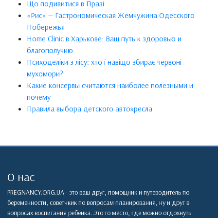
Що подивитися в Празі
«Рис» — Гастрономическая Жемчужина Одесского
Побережья
Home Clinic в Харькове: Ваш путь к здоровью и
благополучию
Психоделіки з лісу: хто і навіщо збирає червоні
мухомори?
Какие консервы считаются наиболее полезными и
почему
Правила выбора детского автокресла
О нас
PREGNANCY.ORG.UA - это ваш друг, помощник и путеводитель по
беременности, советчкик по вопросам планирования, ну и друг в
вопросах воспитания ребенка. Это то место, где можно отдохнуть