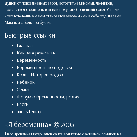
душой от повседневных забот, встретить единомышленников,
поделиться своим опытом или получить бесценный совет. С нами
новоиспеченные мамы становятся уверенными в себе родителями,
Мамами с большой буквы.
Быстрые ссылки
Главная
Как забеременеть
Беременность
Беременность по неделям
Роды
,
Истории родов
Ребенок
Семья
Форум о бременности, родах
Блоги
mini sitemap
«
Я беременна
»
2005
Копирование материалов сайта возможно с активной ссылкой на