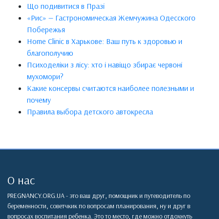
Що подивитися в Празі
«Рис» — Гастрономическая Жемчужина Одесского
Побережья
Home Clinic в Харькове: Ваш путь к здоровью и
благополучию
Психоделіки з лісу: хто і навіщо збирає червоні
мухомори?
Какие консервы считаются наиболее полезными и
почему
Правила выбора детского автокресла
О нас
PREGNANCY.ORG.UA - это ваш друг, помощник и путеводитель по
беременности, советчкик по вопросам планирования, ну и друг в
вопросах воспитания ребенка. Это то место, где можно отдохнуть