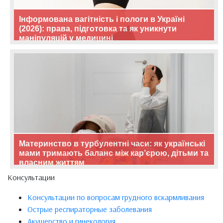
Інформована вагітність і пологи в Україні
(2026): права, підготовка та як уникнути
маніпуляцій у медицині
Материнство в турбулентні часи: як українські
мами тримають баланс між кар’єрою, дітьми та
власним життям
Консультации
Консультации по вопросам грудного вскармливания
Острые респираторные заболевания
Акушерство и гинекология