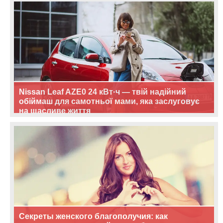
Nissan Leaf AZE0 24 кВт·ч — твій надійний
обіймаш для самотньої мами, яка заслуговує
на щасливе життя
Секреты женского благополучия: как