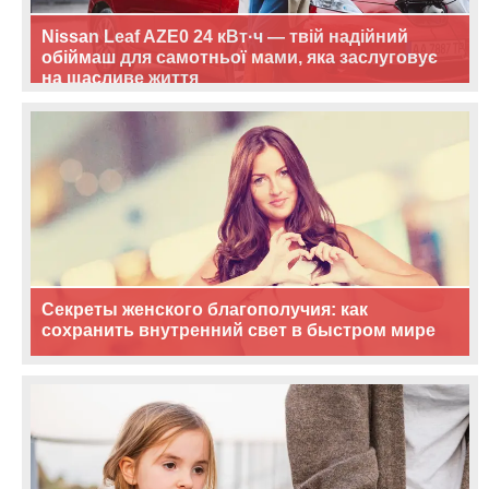
Nissan Leaf AZE0 24 кВт·ч — твій надійний
обіймаш для самотньої мами, яка заслуговує
на щасливе життя
Секреты женского благополучия: как
сохранить внутренний свет в быстром мире