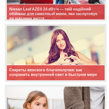
Nissan Leaf AZE0 24 кВт·ч — твій надійний
обіймаш для самотньої мами, яка заслуговує
на щасливе життя
Секреты женского благополучия: как
сохранить внутренний свет в быстром мире