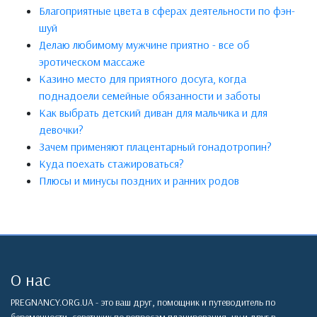
Благоприятные цвета в сферах деятельности по фэн-
шуй
Делаю любимому мужчине приятно - все об
эротическом массаже
Казино место для приятного досуга, когда
поднадоели семейные обязанности и заботы
Как выбрать детский диван для мальчика и для
девочки?
Зачем применяют плацентарный гонадотропин?
Куда поехать стажироваться?
Плюсы и минусы поздних и ранних родов
О нас
PREGNANCY.ORG.UA - это ваш друг, помощник и путеводитель по