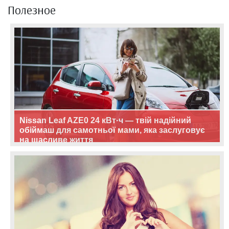
Полезное
Nissan Leaf AZE0 24 кВт·ч — твій надійний
обіймаш для самотньої мами, яка заслуговує
на щасливе життя