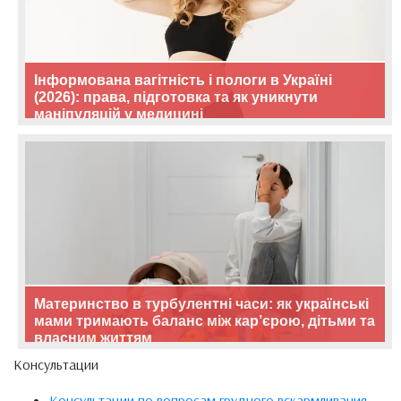
Інформована вагітність і пологи в Україні
(2026): права, підготовка та як уникнути
маніпуляцій у медицині
Материнство в турбулентні часи: як українські
мами тримають баланс між кар’єрою, дітьми та
власним життям
Консультации
Консультации по вопросам грудного вскармливания