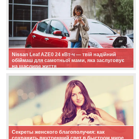
Nissan Leaf AZE0 24 кВт·ч — твій надійний
обіймаш для самотньої мами, яка заслуговує
на щасливе життя
Секреты женского благополучия: как
сохранить внутренний свет в быстром мире