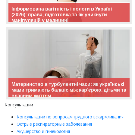
Інформована вагітність і пологи в Україні
(2026): права, підготовка та як уникнути
маніпуляцій у медицині
Материнство в турбулентні часи: як українські
мами тримають баланс між кар’єрою, дітьми та
власним життям
Консультации
Консультации по вопросам грудного вскармливания
Острые респираторные заболевания
Акушерство и гинекология