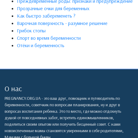
Преждевременные роды: признаки и предупреждение
Прозрачные очки для беременных
Как быстро забеременеть ?
Варочная поверхность - разумное решение
Грибок стопы
Спорт во время беременности
Отёки и беременность
О нас
PREGNANCY.ORG.UA - это ваш друг, помощник и путеводитель по
беременности, советчкик по вопросам планирования, ну и друг в
вопросах воспитания ребенка. Это то место, где можно отдохнуть
душой от повседневных забот, встретить единомышленников,
поделиться своим опытом или получить бесценный совет. С нами
новоиспеченные мамы становятся уверенными в себе родителями,
Мамами с большой буквы.