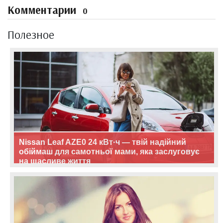
Комментарии
0
Полезное
Nissan Leaf AZE0 24 кВт·ч — твій надійний
обіймаш для самотньої мами, яка заслуговує
на щасливе життя