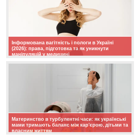
Інформована вагітність і пологи в Україні
(2026): права, підготовка та як уникнути
маніпуляцій у медицині
Материнство в турбулентні часи: як українські
мами тримають баланс між кар’єрою, дітьми та
власним життям