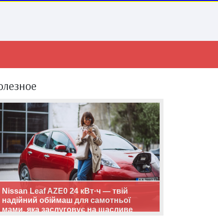
олезное
Nissan Leaf AZE0 24 кВт·ч — твій
надійний обіймаш для самотньої
мами, яка заслуговує на щасливе