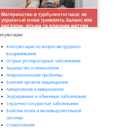
Материнство в турбулентні часи: як
українські мами тримають баланс між
кар’єрою, дітьми та власним життям
нсультации
Консультации по вопросам грудного
вскармливания
Острые респираторные заболевания
Акушерство и гинекология
Неврологические проблемы
Болезни органов пищеварения
Аллергология и иммунология
Эндокринные и обменные заболевания
Сердечно-сосудистые заболевания
Болезни почек и мочевыделительной
системы
Стоматология