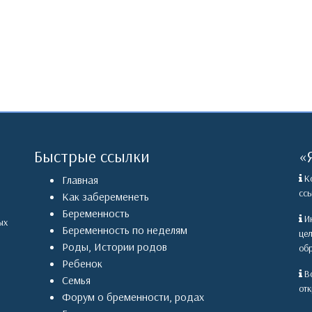
Быстрые ссылки
«
Ко
Главная
ссы
Как забеременеть
Беременность
Ин
ых
Беременность по неделям
це
Роды
,
Истории родов
обр
Ребенок
Вс
Семья
отк
Форум о бременности, родах