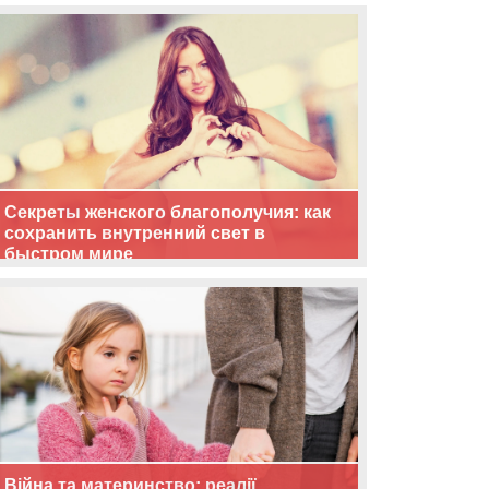
життя
Секреты женского благополучия: как
сохранить внутренний свет в
быстром мире
Війна та материнство: реалії