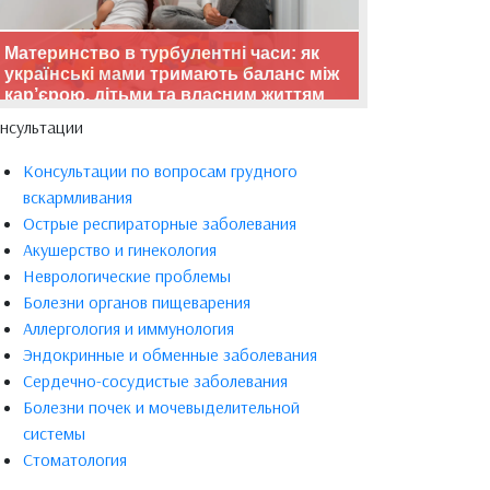
Материнство в турбулентні часи: як
українські мами тримають баланс між
кар’єрою, дітьми та власним життям
нсультации
Консультации по вопросам грудного
вскармливания
Острые респираторные заболевания
Акушерство и гинекология
Неврологические проблемы
Болезни органов пищеварения
Аллергология и иммунология
Эндокринные и обменные заболевания
Сердечно-сосудистые заболевания
Болезни почек и мочевыделительной
системы
Стоматология