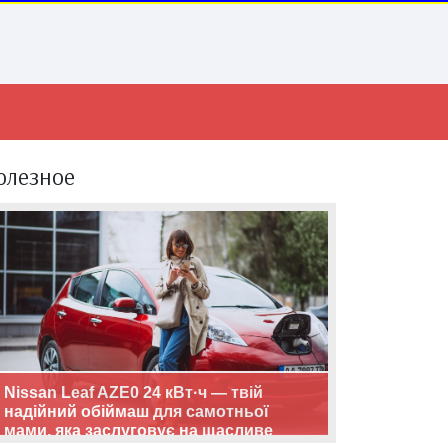
олезное
Nissan Leaf AZE0 24 кВт·ч — твій
надійний обіймаш для самотньої
мами, яка заслуговує на щасливе