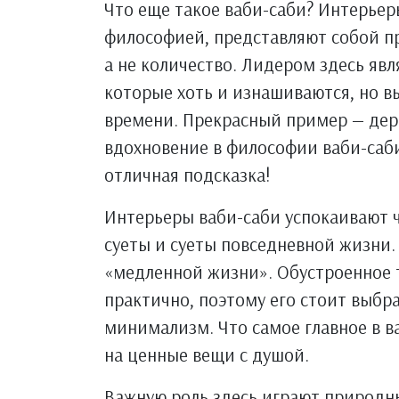
Что еще такое ваби-саби? Интерьер
философией, представляют собой про
а не количество. Лидером здесь яв
которые хоть и изнашиваются, но в
времени. Прекрасный пример — дере
вдохновение в философии ваби-саб
отличная подсказка!
Интерьеры ваби-саби успокаивают ч
суеты и суеты повседневной жизни.
«медленной жизни». Обустроенное т
практично, поэтому его стоит выбр
минимализм. Что самое главное в в
на ценные вещи с душой.
Важную роль здесь играют природны