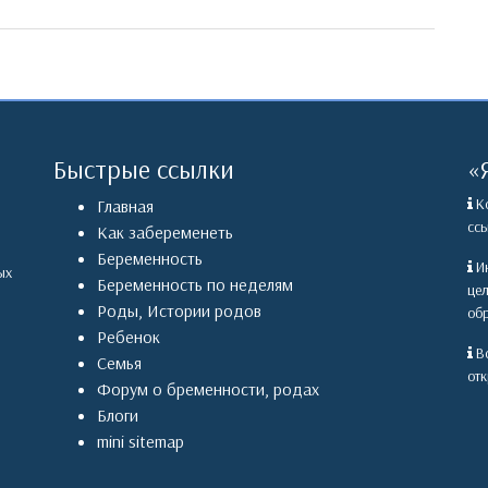
Быстрые ссылки
«
Ко
Главная
ссы
Как забеременеть
Беременность
Ин
ых
Беременность по неделям
це
Роды
,
Истории родов
обр
Ребенок
Вс
Семья
отк
Форум о бременности, родах
Блоги
mini sitemap