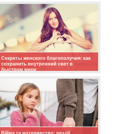
життя
Секреты женского благополучия: как
сохранить внутренний свет в
быстром мире
Війна та материнство: реалії