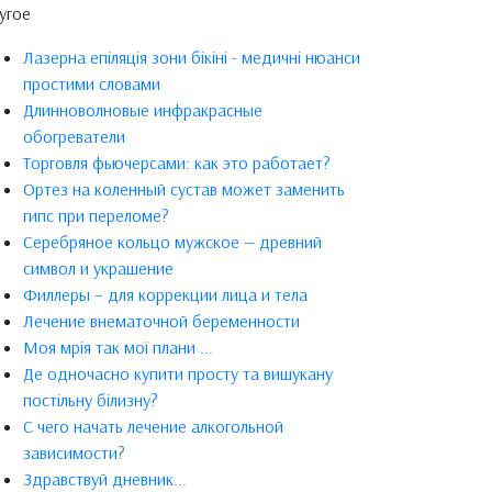
угое
Лазерна епіляція зони бікіні - медичні нюанси
простими словами
Длинноволновые инфракрасные
обогреватели
Торговля фьючерсами: как это работает?
Ортез на коленный сустав может заменить
гипс при переломе?
Серебряное кольцо мужское — древний
символ и украшение
Филлеры – для коррекции лица и тела
Лечение внематочной беременности
Моя мрія так мої плани ...
Де одночасно купити просту та вишукану
постільну білизну?
С чего начать лечение алкогольной
зависимости?
Здравствуй дневник...