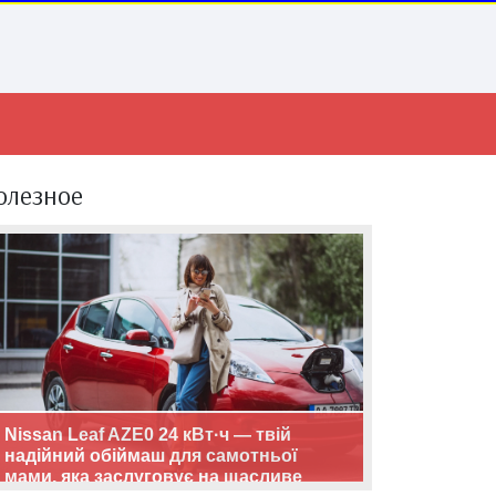
олезное
Nissan Leaf AZE0 24 кВт·ч — твій
надійний обіймаш для самотньої
мами, яка заслуговує на щасливе