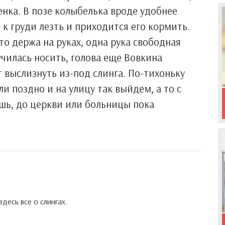
енка. В позе колыбелька вроде удобнее
 к груди лезть и приходится его кормить.
то держа на руках, одна рука свободная
училась носить, голова еще Вовкина
 выслизнуть из-под слинга. По-тихоньку
и поздно и на улицу так выйдем, а то с
ешь, до церкви или больницы пока
десь все о слингах.