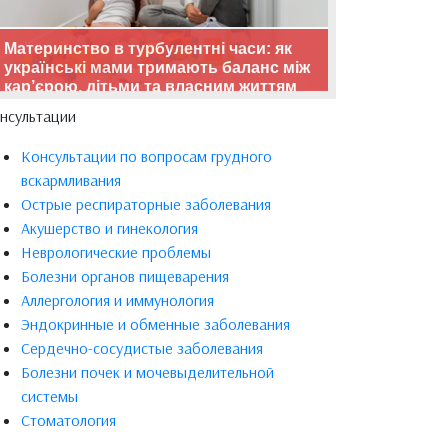
Материнство в турбулентні часи: як
українські мами тримають баланс між
кар’єрою, дітьми та власним життям
нсультации
Консультации по вопросам грудного
вскармливания
Острые респираторные заболевания
Акушерство и гинекология
Неврологические проблемы
Болезни органов пищеварения
Аллергология и иммунология
Эндокринные и обменные заболевания
Сердечно-сосудистые заболевания
Болезни почек и мочевыделительной
системы
Стоматология