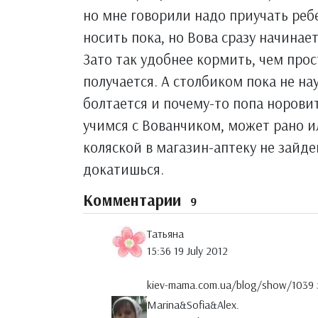
но мне говорили надо приучать реб
носить пока, но Вова сразу начинает
Зато так удобнее кормить, чем прос
получается. А столбиком пока не на
болтается и почему-то попа норовит
учимся с Вованчиком, может рано ил
коляской в магазин-аптеку не зайд
докатишься.
Комментарии
9
Татьяна
15:36 19 July 2012
kiev-mama.com.ua/blog/show/1039 з
Marina&Sofia&Alex.