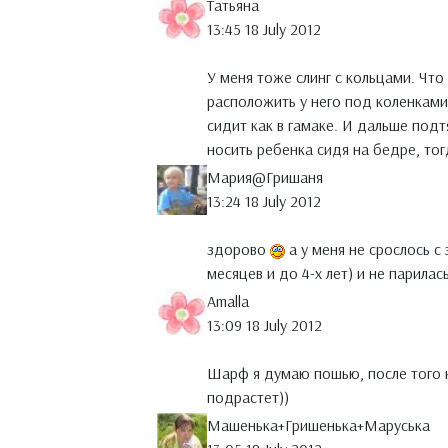
Татьяна
13:45 18 July 2012
У меня тоже слинг с кольцами. Что
расположить у него под коленками
сидит как в гамаке. И дальше подт
носить ребенка сидя на бедре, тог
Мария@Гришаня
13:24 18 July 2012
здорово
а у меня не срослось с 
месяцев и до 4-х лет) и не парилась
Amalla
13:09 18 July 2012
Шарф я думаю пошью, после того к
подрастет))
Машенька+Гришенька+Маруська