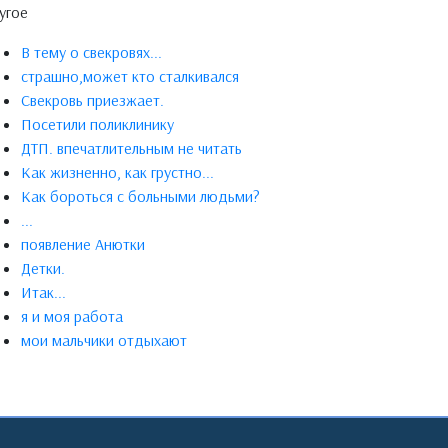
угое
В тему о свекровях...
страшно,может кто сталкивался
Свекровь приезжает.
Посетили поликлинику
ДТП. впечатлительным не читать
Как жизненно, как грустно...
Как бороться с больными людьми?
...
появление Анютки
Детки.
Итак...
я и моя работа
мои мальчики отдыхают