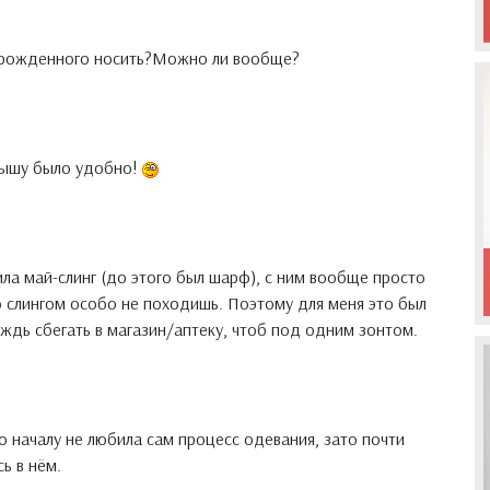
ворожденного носить?Можно ли вообще?
лышу было удобно!
ила май-слинг (до этого был шарф), с ним вообще просто
со слингом особо не походишь. Поэтому для меня это был
ождь сбегать в магазин/аптеку, чтоб под одним зонтом.
 началу не любила сам процесс одевания, зато почти
ь в нём.