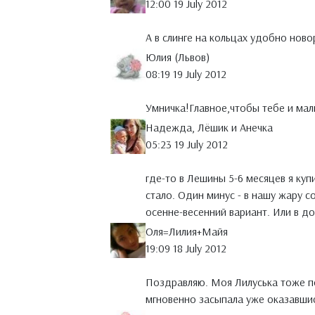
12:00 19 July 2012
А в слинге на кольцах удобно но
Юлия (Львов)
08:19 19 July 2012
Умничка!Главное,чтобы тебе и ма
Надежда, Лёшик и Анечка
05:23 19 July 2012
где-то в Лешины 5-6 месяцев я куп
стало. Один минус - в нашу жару 
осенне-весенний вариант. Или в д
Оля=Лилия+Майя
19:09 18 July 2012
Поздравляю. Моя Лилуська тоже по
мгновенно засыпала уже оказавшис