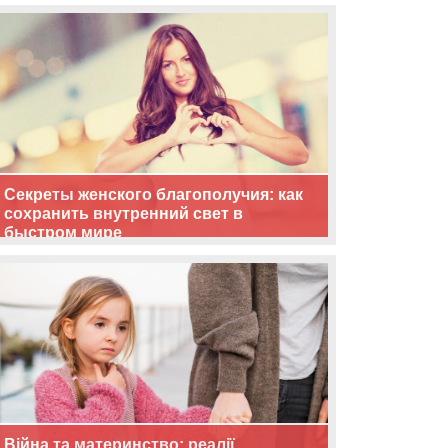
життя
Секреты женского благополучия: как
сохранить внутренний свет в
быстром мире
Війна та материнство: реалії