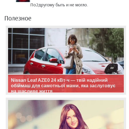
По2другому быть и не могло.
Полезное
Nissan Leaf AZE0 24 кВт·ч — твій надійний
обіймаш для самотньої мами, яка заслуговує
на щасливе життя