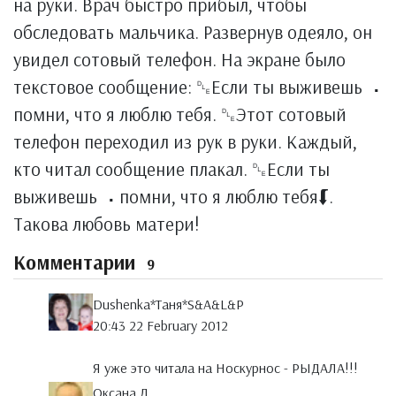
на руки. Врач быстро прибыл, чтобы
обследовать мальчика. Развернув одеяло, он
увидел сотовый телефон. На экране было
текстовое сообщение: ␐Если ты выживешь ⠠
помни, что я люблю тебя. ␐Этот сотовый
телефон переходил из рук в руки. Каждый,
кто читал сообщение плакал. ␐Если ты
выживешь ⠠ помни, что я люблю тебя⮮.
Такова любовь матери!
Комментарии
9
Dushenka*Таня*S&A&L&P
20:43 22 February 2012
Я уже это читала на Носкурнос - РЫДАЛА!!!
Оксана Д