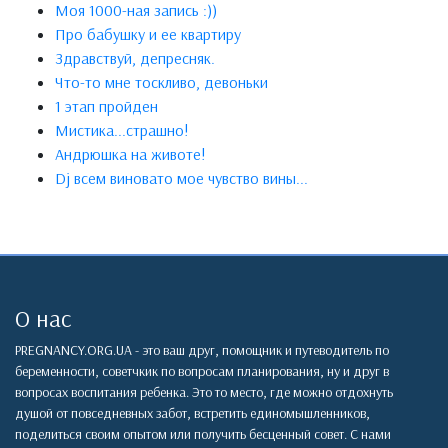
Моя 1000-ная запись :))
Про бабушку и ее квартиру
Здравствуй, депресняк.
Что-то мне тоскливо, девоньки
1 этап пройден
Мистика...страшно!
Андрюшка на животе!
Dj всем виновато мое чувство вины...
О нас
PREGNANCY.ORG.UA - это ваш друг, помощник и путеводитель по
беременности, советчкик по вопросам планирования, ну и друг в
вопросах воспитания ребенка. Это то место, где можно отдохнуть
душой от повседневных забот, встретить единомышленников,
поделиться своим опытом или получить бесценный совет. С нами