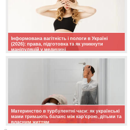
Інформована вагітність і пологи в Україні
(2026): права, підготовка та як уникнути
маніпуляцій у медицині
Материнство в турбулентні часи: як українські
мами тримають баланс між кар’єрою, дітьми та
власним життям