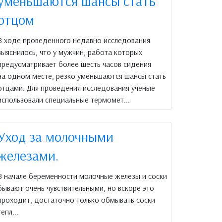
уменьшаются шансы стать
отцом
В ходе проведенного недавно исследования
выяснилось, что у мужчин, работа которых
предусматривает более шесть часов сидения
на одном месте, резко уменьшаются шансы стать
отцами. Для проведения исследования ученые
использовали специальные термомет...
Уход за молочными
железами.
В начале беременности молочные железы и соски
бывают очень чувствительными, но вскоре это
проходит, достаточно только обмывать соски
тепл...