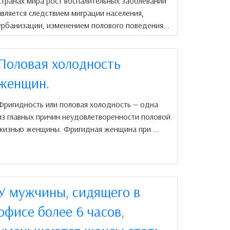
странах мира рост воспалительных заболеваний
является следствием миграции населения,
урбанизации, изменением полового поведения...
Половая холодность
женщин.
Фригидность или половая холодность — одна
из главных причин неудовлетворенности половой
жизнью женщины. Фригидная женщина при ...
У мужчины, сидящего в
офисе более 6 часов,