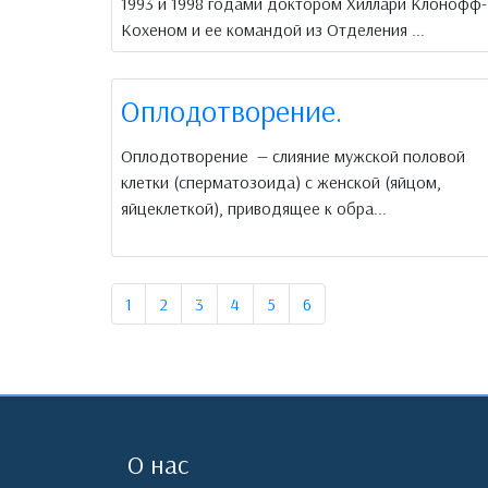
1993 и 1998 годами доктором Хиллари Клонофф-
Кохеном и ее командой из Отделения ...
Оплодотворение.
Оплодотворение — слияние мужской половой
клетки (сперматозоида) с женской (яйцом,
яйцеклеткой), приводящее к обра...
1
2
3
4
5
6
О нас