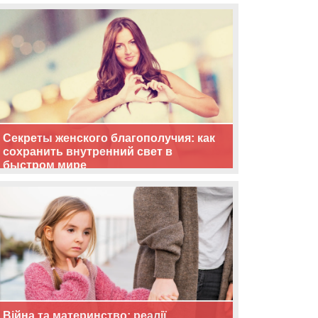
життя
Секреты женского благополучия: как
сохранить внутренний свет в
быстром мире
Війна та материнство: реалії