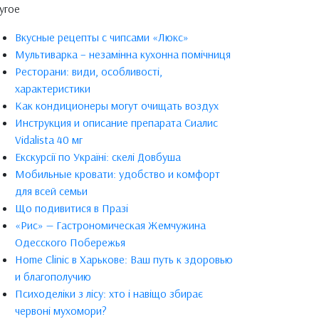
угое
Вкусные рецепты с чипсами «Люкс»
Мультиварка – незамінна кухонна помічниця
Ресторани: види, особливості,
характеристики
Как кондиционеры могут очищать воздух
Инструкция и описание препарата Сиалис
Vidalista 40 мг
Екскурсії по Україні: скелі Довбуша
Мобильные кровати: удобство и комфорт
для всей семьи
Що подивитися в Празі
«Рис» — Гастрономическая Жемчужина
Одесского Побережья
Home Clinic в Харькове: Ваш путь к здоровью
и благополучию
Психоделіки з лісу: хто і навіщо збирає
червоні мухомори?