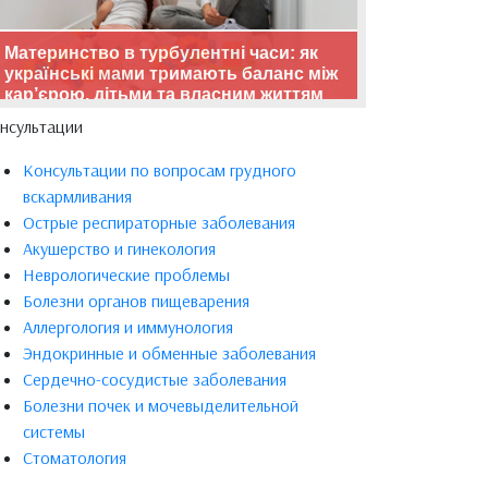
Материнство в турбулентні часи: як
українські мами тримають баланс між
кар’єрою, дітьми та власним життям
нсультации
Консультации по вопросам грудного
вскармливания
Острые респираторные заболевания
Акушерство и гинекология
Неврологические проблемы
Болезни органов пищеварения
Аллергология и иммунология
Эндокринные и обменные заболевания
Сердечно-сосудистые заболевания
Болезни почек и мочевыделительной
системы
Стоматология