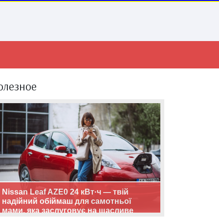
олезное
Nissan Leaf AZE0 24 кВт·ч — твій
надійний обіймаш для самотньої
мами, яка заслуговує на щасливе