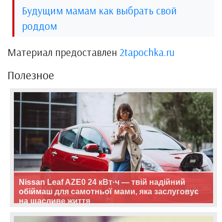
Будущим мамам как выбрать свой
роддом
Материал предоставлен
2tapochka.ru
Полезное
Nissan Leaf AZE0 24 кВт·ч — твій надійний
обіймаш для самотньої мами, яка заслуговує
на щасливе життя