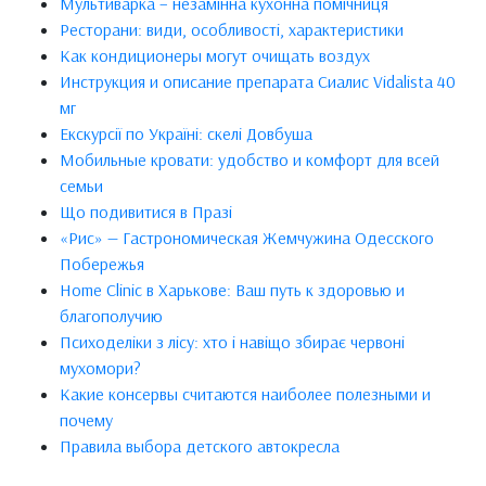
Мультиварка – незамінна кухонна помічниця
Ресторани: види, особливості, характеристики
Как кондиционеры могут очищать воздух
Инструкция и описание препарата Сиалис Vidalista 40
мг
Екскурсії по Україні: скелі Довбуша
Мобильные кровати: удобство и комфорт для всей
семьи
Що подивитися в Празі
«Рис» — Гастрономическая Жемчужина Одесского
Побережья
Home Clinic в Харькове: Ваш путь к здоровью и
благополучию
Психоделіки з лісу: хто і навіщо збирає червоні
мухомори?
Какие консервы считаются наиболее полезными и
почему
Правила выбора детского автокресла