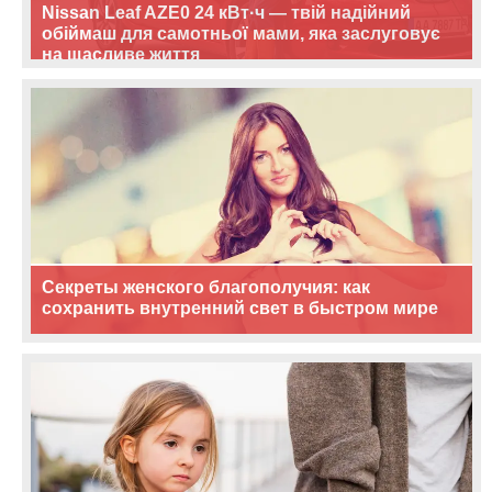
Nissan Leaf AZE0 24 кВт·ч — твій надійний
обіймаш для самотньої мами, яка заслуговує
на щасливе життя
Секреты женского благополучия: как
сохранить внутренний свет в быстром мире