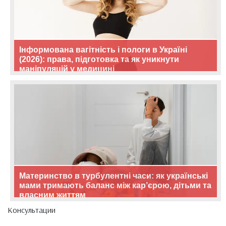
Інформована вагітність і пологи в Україні
(2026): права, підготовка та як уникнути
маніпуляцій у медицині
Материнство в турбулентні часи: як українські
мами тримають баланс між кар’єрою, дітьми та
власним життям
Консультации