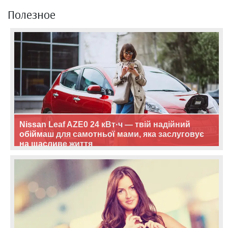
Полезное
Nissan Leaf AZE0 24 кВт·ч — твій надійний
обіймаш для самотньої мами, яка заслуговує
на щасливе життя