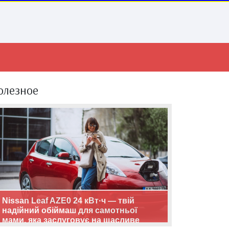
олезное
Nissan Leaf AZE0 24 кВт·ч — твій
надійний обіймаш для самотньої
мами, яка заслуговує на щасливе