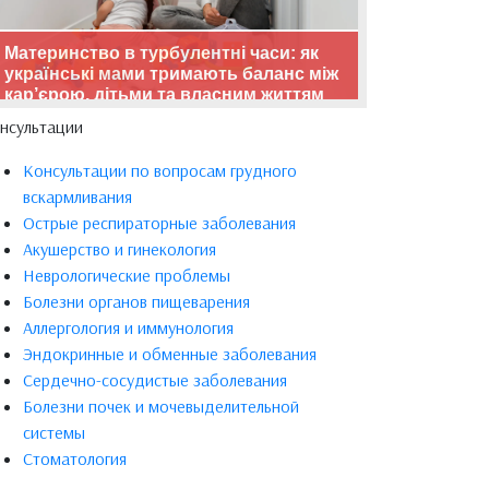
Материнство в турбулентні часи: як
українські мами тримають баланс між
кар’єрою, дітьми та власним життям
нсультации
Консультации по вопросам грудного
вскармливания
Острые респираторные заболевания
Акушерство и гинекология
Неврологические проблемы
Болезни органов пищеварения
Аллергология и иммунология
Эндокринные и обменные заболевания
Сердечно-сосудистые заболевания
Болезни почек и мочевыделительной
системы
Стоматология