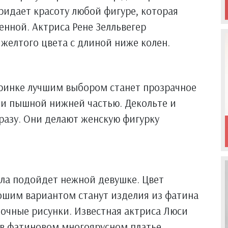
ридает красоту любой фигуре, которая
енной. Актриса Рене Зелльвегер
 желтого цвета с длиной ниже колен.
ринке лучшим выбором станет прозрачное
л и пышной нижней частью. Декольте и
разу. Они делают женскую фигурку
ала подойдет нежной девушке. Цвет
ошим вариантом станут изделия из фатина
точные рисунки. Известная актриса Люси
 в фатиновом многоярусном платье