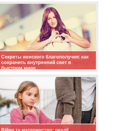
життя
Секреты женского благополучия: как
сохранить внутренний свет в
быстром мире
Війна та материнство: реалії