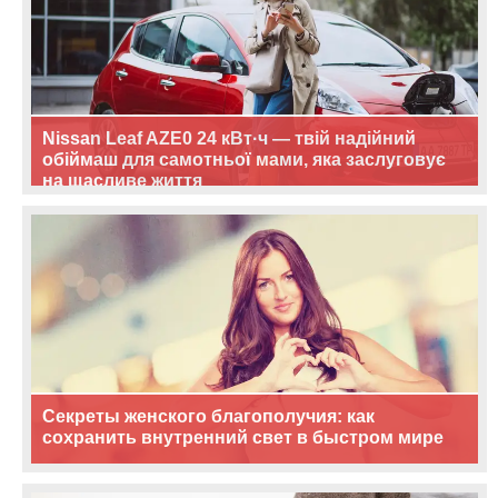
Nissan Leaf AZE0 24 кВт·ч — твій надійний
обіймаш для самотньої мами, яка заслуговує
на щасливе життя
Секреты женского благополучия: как
сохранить внутренний свет в быстром мире