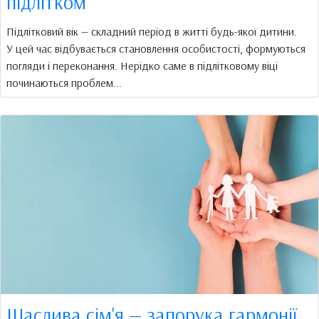
підлітком
Підлітковий вік — складний період в житті будь-якої дитини.
У цей час відбувається становлення особистості, формуються
погляди і переконання. Нерідко саме в підлітковому віці
починаються проблем...
Щаслива сім'я — запорука гармонії