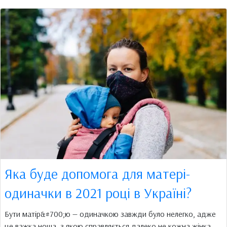
Яка буде допомога для матері-
одиначки в 2021 році в Україні?
Бути матір&#700;ю — одиначкою завжди було нелегко, адже
це важка ноша, з якою справляється далеко не кожна жінка.