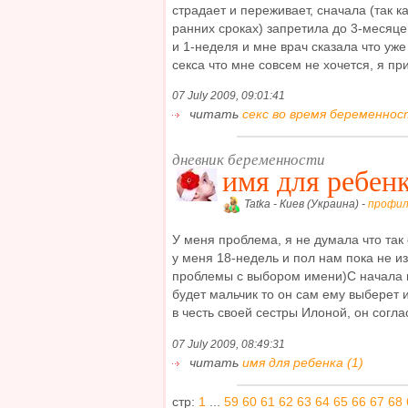
страдает и переживает, сначала (так 
ранних сроках) запретила до 3-месяце
и 1-неделя и мне врач сказала что уже
секса что мне совсем не хочется, я при
07 July 2009, 09:01:41
читать
секс во время беременнос
дневник беременности
имя для ребен
Tatka - Киев (Украина) -
профил
У меня проблема, я не думала что так
у меня 18-недель и пол нам пока не из
проблемы с выбором имени)С начала 
будет мальчик то он сам ему выберет и
в честь своей сестры Илоной, он соглас
07 July 2009, 08:49:31
читать
имя для ребенка (1)
стр:
1
...
59
60
61
62
63
64
65
66
67
68