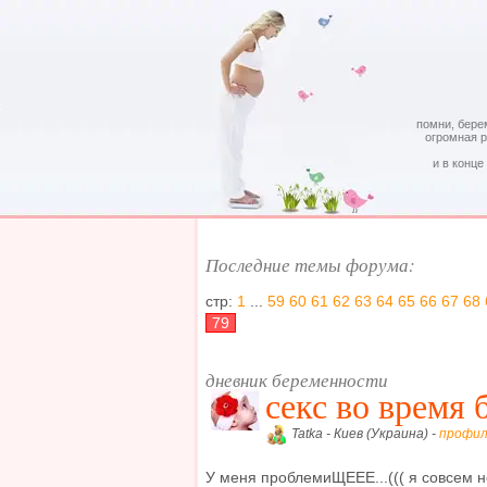
помни, бере
огромная 
и в конце
Последние темы форума:
стр:
1
...
59
60
61
62
63
64
65
66
67
68
79
дневник беременности
секс во время
Tatka - Киев (Украина) -
профил
У меня проблемиЩЕЕЕ...((( я совсем н