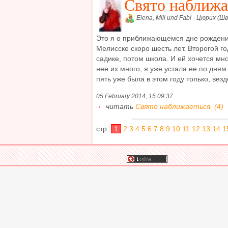
Свято наближа
Elena, Mili und Fabi - Цюрих (Ш
Это я о приближающемся дне рождении
Мелисске скоро шесть лет. Второгой го
садике, потом школа. И ей хочется мн
нее их много, я уже устала ее по дням
пять уже была в этом году только, везде
05 February 2014, 15:09:37
читать
Свято наближаеться. (4)
стр:
1
2
3
4
5
6
7
8
9
10
11
12
13
14
1