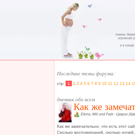
помни, бере
огромная 
и в конце
Последние темы форума:
стр:
1
2
3
4
5
6
7
8
9
10
11
12
13
14
1
дневник обо всем
Как же замечат
Elena, Mili und Fabi - Цюрих (Ш
Как же замечательно, что есть этот сайт
Сколько воспоминаний, сколько ночей