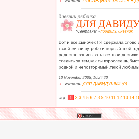
читать
ПОСЛЕДНЯЯ ЗАПИСЬ В ДН
дневник ребенка
ДЛЯ ДАВИД
*Светлана* -
профиль
,
дневник
Вот и всё,сыночек ! Я сдержала слово 
твоей жизни вутробе и первый твой год
радостно записывать все твои достиж
следить за тем,как ты взрослеешь,быст
родной и неповторимый,такой любимый 
10 November 2008, 10:24:20
читать
ДЛЯ ДАВИДУШКИ (0)
стр:
1
2
3
4
5
6
7
8
9
10
11
12
13
14
1