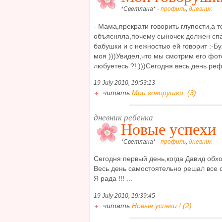
*Светлана* -
профиль
,
дневник
- Мама,прекрати говорить глупости,а т
объясняла,почему сыночек должен спа
бабушки и с нежностью ей говорит :-Б
моя )))Увидел,что мы смотрим его фото
любуетесь ?! )))Сегодня весь день реф
19 July 2010, 19:53:13
читать
Мои говорушки. (3)
дневник ребенка
Новые успехи 
*Светлана* -
профиль
,
дневник
Сегодня первый день,когда Давид обх
Весь день самостоятельно решал все св
Я рада !!! ...
19 July 2010, 19:39:45
читать
Новые успехи ! (2)