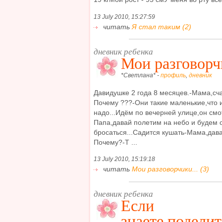
13 July 2010, 15:27:59
читать
Я стал таким (2)
дневник ребенка
Мои разговорчи
*Светлана* -
профиль
,
дневник
Давидушке 2 года 8 месяцев.-Мама,сч
Почему ???-Они такие маленькие,что и
надо...Идём по вечерней улице,он смот
Папа,давай полетим на небо и будем 
бросаться...Садится кушать-Мама,дав
Почему?-Т ...
13 July 2010, 15:19:18
читать
Мои разговорчики... (3)
дневник ребенка
Если
знаете,поделит