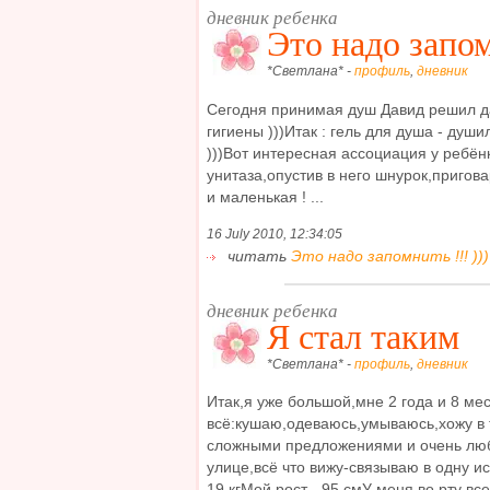
дневник ребенка
Это надо запом
*Светлана* -
профиль
,
дневник
Сегодня принимая душ Давид решил д
гигиены )))Итак : гель для душа - души
)))Вот интересная ассоциация у ребёнк
унитаза,опустив в него шнурок,пригов
и маленькая ! ...
16 July 2010, 12:34:05
читать
Это надо запомнить !!! )))
дневник ребенка
Я стал таким
*Светлана* -
профиль
,
дневник
Итак,я уже большой,мне 2 года и 8 ме
всё:кушаю,одеваюсь,умываюсь,хожу в 
сложными предложениями и очень люб
улице,всё что вижу-связываю в одну ис
19 кгМой рост - 95 смУ меня во рту все