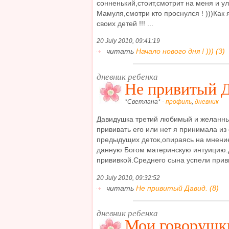
сонненький,стоит,смотрит на меня и ул
Мамуля,смотри кто проснулся ! )))Ка
своих детей !!! ...
20 July 2010, 09:41:19
читать
Начало нового дня ! ))) (3)
дневник ребенка
Не привитый Д
*Светлана* -
профиль
,
дневник
Давидушка третий любимый и желанны
прививать его или нет я принимала из
предыдущих деток,опираясь на мнение
данную Богом материнскую интуицию.
прививкой.Среднего сына успели приви
20 July 2010, 09:32:52
читать
Не привитый Давид. (8)
дневник ребенка
Мои говорушк