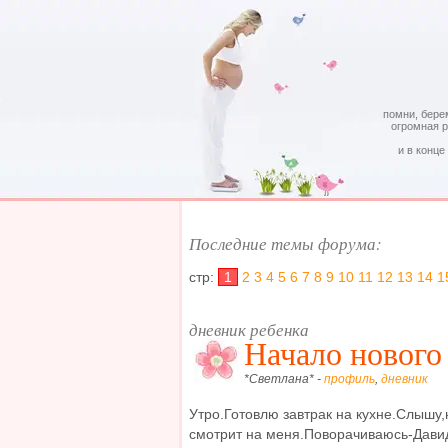
помни, бере
огромная 
и в конце
Последние темы форума:
стр:
1
2
3
4
5
6
7
8
9
10
11
12
13
14
1
дневник ребенка
Начало нового 
*Светлана* -
профиль
,
дневник
Утро.Готовлю завтрак на кухне.Слышу,н
смотрит на меня.Поворачиваюсь-Дави