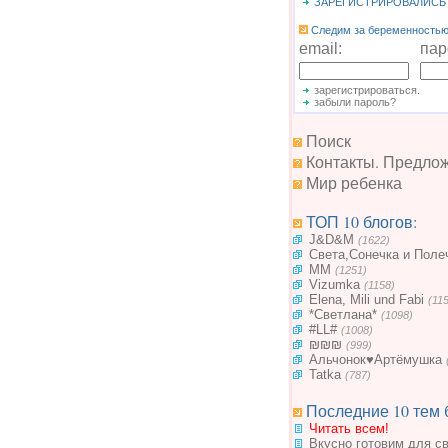
ЗАРЕГИСТРИРОВАЛИСЬ
Следим за беременностью.
email:
пар
зарегистрироваться.
забыли пароль?
Поиск
Контакты. Предло
Мир ребенка
ТОП 10 блогов:
J&D&M
(1622)
Света,Сонечка и Поле
MM
(1251)
Vizumka
(1158)
Elena, Mili und Fabi
(11
*Светлана*
(1098)
#LL#
(1008)
₪₪₪
(999)
Альчонок♥Артёмушка
Tatka
(787)
Последние 10 тем 
Читать всем!
Вкусно готовим для с