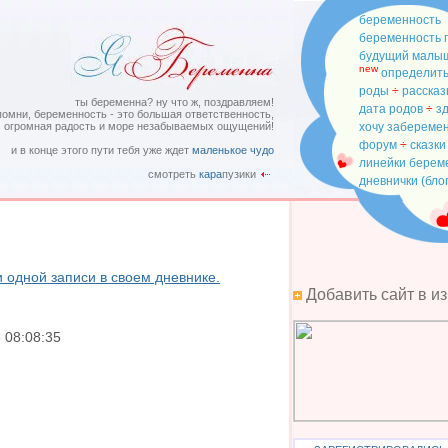
беременность
беременность 
будущий малы
new
определить
роды
÷
рассказ
ты беременна? ну что ж, поздравляем!
дата родов
÷
з
помни, беременность - это большая ответственность,
огромная радость и море незабываемых ощущений!
хочу забереме
форум
÷
сказки
и в конце этого пути тебя уже ждет
маленькое чудо
линейки бере
смотреть
кара
пузики
дневнички (бло
и одной записи в своем дневнике.
Добавить сайт в и
 08:08:35