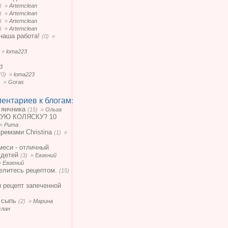
0) »
Artemclean
0) »
Artemclean
0) »
Artemclean
0) »
Artemclean
наша работа!
(0) »
) »
loma223
3
(0) »
loma223
) »
Goras
ентариев к блогам:
 яичника
(15) »
Ольга
УЮ КОЛЯСКУ? 10
 »
Рита
кремами Christina
(1) »
меси - отличный
 детей
(3) »
Евгений
»
Евгений
елитесь рецептом.
(15)
н рецепт запеченной
 сыпь
(2) »
Марина
слан