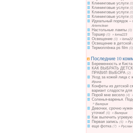
Клининговые услуги
(
Клининговые услуги
(
Клининговые услуги
(
Клининговые услуги
(
Идеальный порядок – 
Artemclean
Настольные лампы
(0
Торшер
(0) »
loma223
Освещение
(0) »
loma22
Освещение в детской
Термоплёнка ps film
(0
Последние 10 комм
Беременность и Киста
КАК ВЫБРАТЬ ДЕТСК
ПРАВИЛ ВЫБОРА
(2)
Уход за кожей лица с 
Ирина
Конфеты из детской с
вариант сладости для
Порой мне весело
(4) 
Соленья-варенья. Под
»
Валерия
Девочки, срочно нуже
уточки!
(6) »
Валерия
Как вылечить угревую
Первая запись
(6) »
Ру
еще фотка
(7) »
Руслан