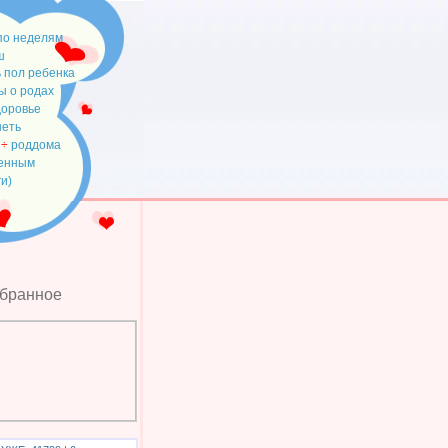
по неделям
ш
 пол ребенка
ы о родах
доровье
неть
÷
роддома
менным
ги)
збранное