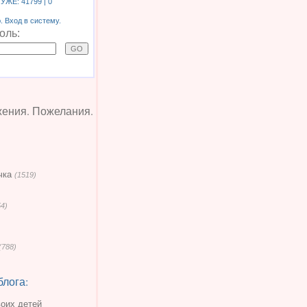
 УЖЕ:
41799
| 0
 Вход в систему.
оль:
жения. Пожелания.
чка
(1519)
54)
(788)
блога:
воих детей