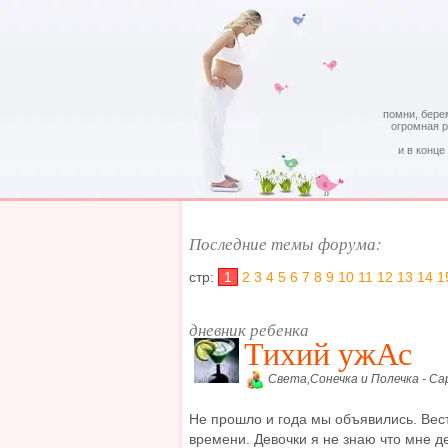
помни, бере
огромная 
и в конце
Последние темы форума:
стр:
1
2
3
4
5
6
7
8
9
10
11
12
13
14
1
дневник ребенка
Тихий ужАс
Света,Сонечка и Полечка - Са
Не прошло и года мы объявились. Вес
времени. Девочки я не знаю что мне д