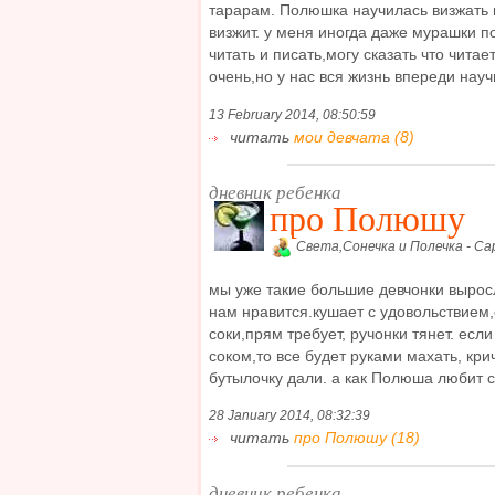
тарарам. Полюшка научилась визжать и
визжит. у меня иногда даже мурашки по
читать и писать,могу сказать что читае
очень,но у нас вся жизнь впереди научи
13 February 2014, 08:50:59
читать
мои девчата (8)
дневник ребенка
про Полюшу
Света,Сонечка и Полечка - Са
мы уже такие большие девчонки вырос
нам нравится.кушает с удовольствием
соки,прям требует, ручонки тянет. есл
соком,то все будет руками махать, кри
бутылочку дали. а как Полюша любит се
28 January 2014, 08:32:39
читать
про Полюшу (18)
дневник ребенка