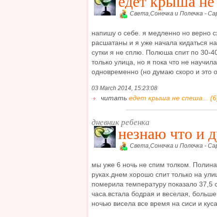
едет крыша не 
Света,Сонечка и Полечка - Са
напишу о себе. я медленно но верно с
расшатаны и я уже начала кидаться на
сутки я не сплю. Полюша спит по 30-4
только улица, но я пока что не научила
одновременно (но думаю скоро и это ос
03 March 2014, 15:23:08
читать
едет крыша не спеша... (6
дневник ребенка
незнаю что и д
Света,Сонечка и Полечка - Са
мы уже 6 ночь не спим толком. Полина
руках.днем хорошо спит только на улиц
померила температуру показало 37,5 с
часа.встала бодрая и веселая, больш
ночью висела все время на сиси и куса