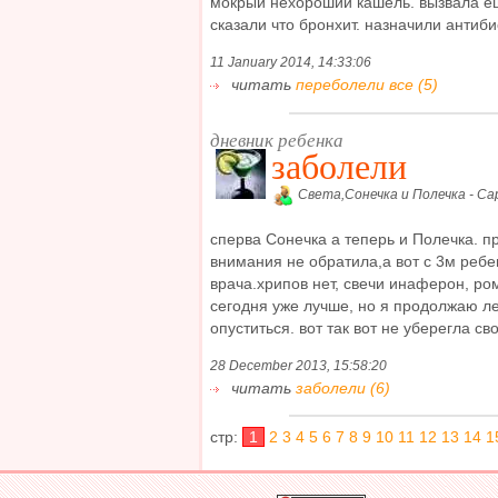
мокрый нехороший кашель. вызвала е
сказали что бронхит. назначили антибио
11 January 2014, 14:33:06
читать
переболели все (5)
дневник ребенка
заболели
Света,Сонечка и Полечка - Са
сперва Сонечка а теперь и Полечка. п
внимания не обратила,а вот с 3м реб
врача.хрипов нет, свечи инаферон, ром
сегодня уже лучше, но я продолжаю ле
опуститься. вот так вот не уберегла сво
28 December 2013, 15:58:20
читать
заболели (6)
стр:
1
2
3
4
5
6
7
8
9
10
11
12
13
14
1