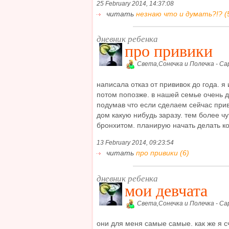
25 February 2014, 14:37:08
читать
незнаю что и думать?!? (
дневник ребенка
про привики
Света,Сонечка и Полечка - Са
написала отказ от прививок до года. я
потом попозже. в нашей семье очень де
подумав что если сделаем сейчас прив
дом какую нибудь заразу. тем более 
бронхитом. планирую начать делать ког
13 February 2014, 09:23:54
читать
про привики (6)
дневник ребенка
мои девчата
Света,Сонечка и Полечка - Са
они для меня самые самые. как же я с