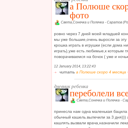
а Полюше скор
фото
Света,Сонечка и Полечка - Саратов (Ро
ровно через 7 дней моей младшей кон
мы уже большие,очень выросли за эту 
крошка играть в игрушки (если дома н
играть),уже есть любимые,к которым т
поворачиваемся на бочок ( уже и ночью 
12 January 2014, 13:22:43
читать
а Полюше скоро 4 месяца 
дневник ребенка
переболели вс
Света,Сонечка и Полечка - Са
принесла нам одна маленькая бацила 
обычный кашель.вылечили за 3 дня))) 
кашлять.вызвали врача,назначили лека