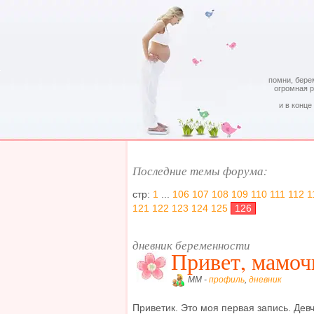
помни, бере
огромная 
и в конце
Последние темы форума:
стр:
1
...
106
107
108
109
110
111
112
1
121
122
123
124
125
126
дневник беременности
Привет, мамоч
MM -
профиль
,
дневник
Приветик. Это моя первая запись. Девч