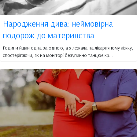
Народження дива: неймовірна
подорож до материнства
Години йшли одна за одною, а я лежала на лікарняному ліжку,
спостерігаючи, як на моніторі безупинно танцює кр...