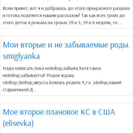
Всем привет, вот я и добралась до этого прекрасного раздела
и готова поделится нашим рассказом! Так как всех троих до
этого деток я рожала на сроках 39 и 3; 39 и 4 недели, то ...
Мои вторые и не забываемые роды.
smiglyanka
Надо написать пока не&nbsp;забыла.Хотя такое
не&nbsp;забывается! Родов ждала
с&nbsp;1&nbsp;августа.Боялась родить 9,т.к. у&nbsp;нашей
старшенькой Д...
Мое второе плановое КС в США
(elisevka)