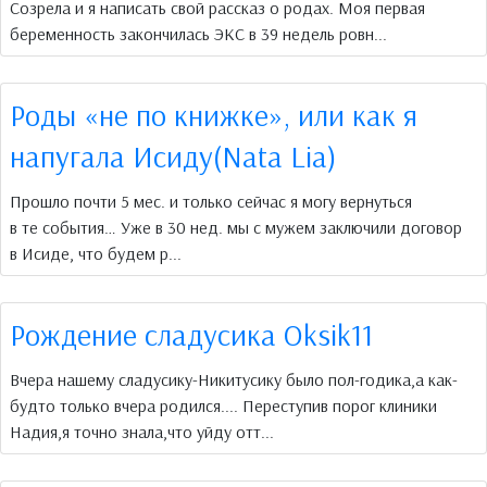
Созрела и я написать свой рассказ о родах. Моя первая
беременность закончилась ЭКС в 39 недель ровн...
Роды «не по книжке», или как я
напугала Исиду(Nata Lia)
Прошло почти 5 мес. и только сейчас я могу вернуться
в те события… Уже в 30 нед. мы с мужем заключили договор
в Исиде, что будем р...
Рождение сладусика Oksik11
Вчера нашему сладусику-Никитусику было пол-годика,а как-
будто только вчера родился.... Переступив порог клиники
Надия,я точно знала,что уйду отт...