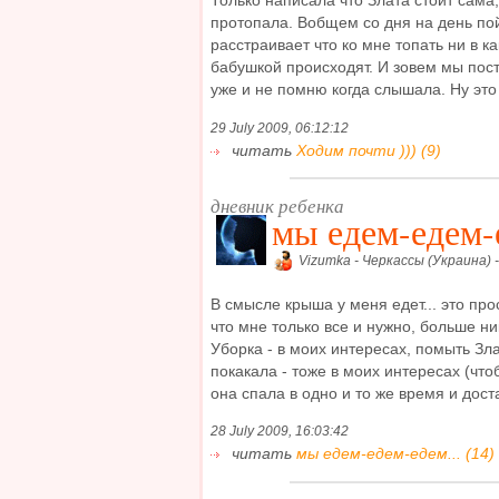
Только написала что Злата стоит сама,
протопала. Вобщем со дня на день пой
расстраивает что ко мне топать ни в к
бабушкой происходят. И зовем мы пос
уже и не помню когда слышала. Ну это п
29 July 2009, 06:12:12
читать
Ходим почти ))) (9)
дневник ребенка
мы едем-едем-е
Vizumka - Черкассы (Украина) 
В смысле крыша у меня едет... это пр
что мне только все и нужно, больше ни
Уборка - в моих интересах, помыть Зла
покакала - тоже в моих интересах (что
она спала в одно и то же время и достат
28 July 2009, 16:03:42
читать
мы едем-едем-едем... (14)