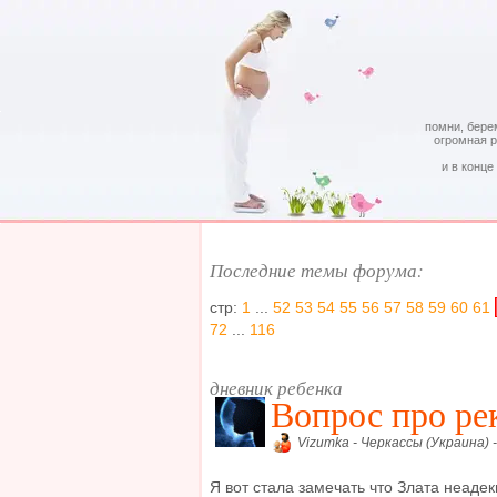
помни, бере
огромная 
и в конце
Последние темы форума:
стр:
1
...
52
53
54
55
56
57
58
59
60
61
72
...
116
дневник ребенка
Вопрос про ре
Vizumka - Черкассы (Украина) 
Я вот стала замечать что Злата неаде