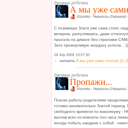
дневник ребенка
А мы уже сами
Vizumka - Черкассы (Украина) 
С позавчера Злата уже сама стоит, нед
вечером, разгулявшись, даже отпихнул
прыгала на диване без страховки САМА
Зато прожорливую мордаху успела... )))
28 July 2009, 15:57:30
читать
А мы уже сами стоим ))) (
дневник ребенка
Пропажи...
Vizumka - Черкассы (Украина) 
Поиски работы родителями продолжают
готовко-занимательно Златой период.
свободного времени по максимуму - Н
выгнав всех из комнаты пол часа лежа
иногда побыть наедине с собой - никого