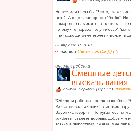
Vizumka - Черкассы (Украина) 
На все мои просьбы "Злата, скажи "ма-
такой. А еще чаще просто "ба-ба". Не 
намеренно намекает на то что х.. выгл
потому что первое получилось.А "ма-м
плача...когда меня теряет и ползет ищет
08 July 2009, 14:31:10
читать
Йапап и рбаба ))) (4)
дневник ребенка
Смешные детс
высказывания
Vizumka - Черкассы (Украина) -
профиль
*Обидели ребенка - не дали колбасы.*
Их остановил гаишник на мелкое нар
Вероника говорит: "Не ругайтесь на ма
конфеты, станете добрым, добрым и н
всякими глупостями."*Мама, мне папа п