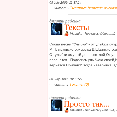
08 July 2009, 11:37:14
читать
Смешные детские высказы
дневник ребенка
Тексты
Vizumka - Черкассы (Украина) 
Слова песни "Улыбка" - от улыбки хму
М.Пляцковского,мызыка В.Шаинского,и
От улыбки хмурый день светлей,От улы
проснется...Поделись улыбкою своей,И
вернется.Припев:И тогда наверняка, в
...
08 July 2009, 10:35:55
читать
Тексты (0)
дневник ребенка
Просто так...
Vizumka - Черкассы (Украина) 