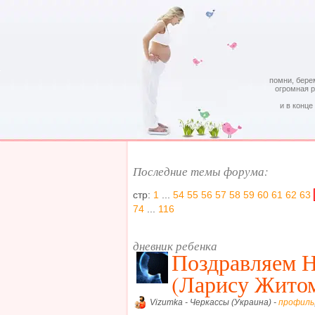
помни, бере
огромная 
и в конце
Последние темы форума:
стр:
1
...
54
55
56
57
58
59
60
61
62
63
74
...
116
дневник ребенка
Поздравляем 
(Ларису Житом
Vizumka - Черкассы (Украина) -
профиль