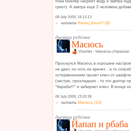
пока бойлер нагреет воду и завтра буд
греет). А завтра еще 2 человека добави
08 July 2009, 16:13:13
читать
Капец блин!!! (8)
дневник ребенка
Масюсь
Vizumka - Черкассы (Украина) 
Проснулся Масюсь в хорошем настроени
не дает, но хоть не кричит... и то спас
остервенением грызет ключ от шкафчи
(чистую, прохладную - то что доктор п
"бараба!!!" и забирает ключ. В конце ко 
08 July 2009, 15:20:39
читать
Масюсь (13)
дневник ребенка
Йапап и рбаба 