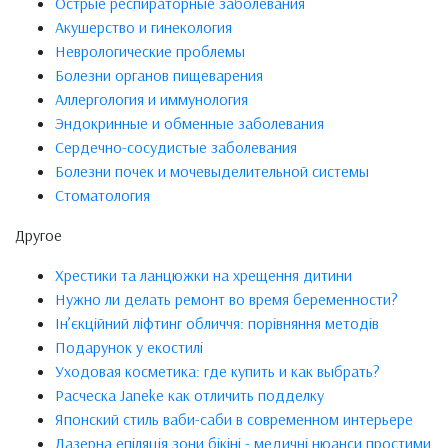
Острые респираторные заболевания
Акушерство и гинекология
Неврологические проблемы
Болезни органов пищеварения
Аллергология и иммунология
Эндокринные и обменные заболевания
Сердечно-сосудистые заболевания
Болезни почек и мочевыделительной системы
Стоматология
Другое
Хрестики та ланцюжки на хрещення дитини
Нужно ли делать ремонт во время беременности?
Ін’єкційний ліфтинг обличчя: порівняння методів
Подарунок у екостилі
Уходовая косметика: где купить и как выбрать?
Расческа Janeke как отличить подделку
Японский стиль ваби-саби в современном интерьере
Лазерна епіляція зони бікіні - медичні нюанси простими