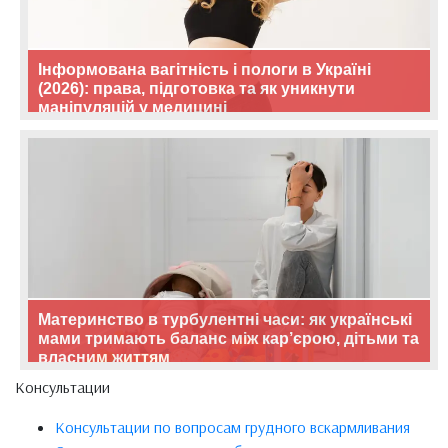
Інформована вагітність і пологи в Україні
(2026): права, підготовка та як уникнути
маніпуляцій у медицині
Материнство в турбулентні часи: як українські
мами тримають баланс між кар’єрою, дітьми та
власним життям
Консультации
Консультации по вопросам грудного вскармливания