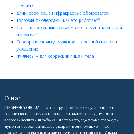
словами
Длинноволновые инфракрасные обогреватели
Торговля фьючерсами: как это работает?
Ортез на коленный сустав может заменить гипс при
переломе?
Серебряное кольцо мужское — древний символ и
украшение
Филлеры – для коррекции лица и тела
О нас
PREGNANCY.ORG.UA - это ваш друг, помощник и путеводитель по
беременности, советчкик по вопросам планирования, ну и друг в
вопросах воспитания ребенка. Это то место, где можно отдохнуть
душой от повседневных забот, встретить единомышленников,
поделиться своим опытом или получить бесценный совет. С нами