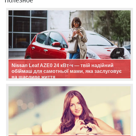
Nissan Leaf AZE0 24 кВт·ч — твій надійний
обіймаш для самотньої мами, яка заслуговує
на щасливе життя