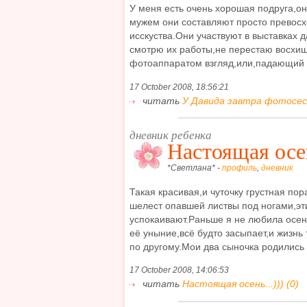
У меня есть очень хорошая подруга,о
мужем они составляют просто превос
исскуства.Они участвуют в выставках 
смотрю их работы,не перестаю восхищ
фотоаппаратом взгляд,или,падающий л
17 October 2008, 18:56:21
читать
У Давида завтра фотосесси
дневник ребенка
Настоящая осен
*Светлана* -
профиль
,
дневник
Такая красивая,и чуточку грустная пор
шелест опавшей листвы под ногами,эти
успокаивают.Раньше я не любила осень
её уныние,всё будто засыпает,и жизнь
по другому.Мои два сыночка родились 
17 October 2008, 14:06:53
читать
Настоящая осень...))) (0)