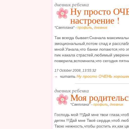
дневник ребенка
Ну просто ОЧ
настроение !
*Светлана* -
профиль
,
дневник
Так всегда бывает.Сначала максималь
эмоциональный,потом спад и расслабле
мной.Узнала,что банки лопаются,что э
пик накала страстей,любимый уверен
поверила,вспомнила,что сегодня пятни
17 October 2008, 13:55:32
читать
Ну просто ОЧЕНЬ хорошее
дневник ребенка
Моя родительс
*Светлана* -
профиль
,
дневник
Господь мой !!!Дай мне твои глаза,что
детях !!!Дай мне Твоё сердце,чтоб люб
Твою нежность,чтобы ростить их,как цв