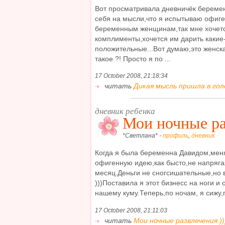
Вот просматривала дневничёк беремен
себя на мысли,что я испытываю офиге
беременным женщинам,так мне хочетс
комплименты,хочется им дарить какие
положительные...Вот думаю,это женска
такое ?! Просто я по ...
17 October 2008, 21:18:34
читать
Дикая мысль пришла в голов
дневник ребенка
Мои ночные ра
*Светлана* -
профиль
,
дневник
Когда я была беременна Давидом,мен
офигенную идею,как бысто,не напрягая
месяц.Деньги не сногсишательные,но ве
)))Поставила я этот бизнесс на ноги и
нашему куму.Теперь,по ночам, я сижу,
17 October 2008, 21:11:03
читать
Мои ночные развлечения )))