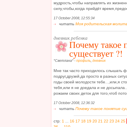
мудрость,чтобы направлять их жизненн
силу,чтобы,когда прийдёт время,предос
17 October 2008, 12:55:34
читать
Моя родительская молитва
дневник ребенка
Почему такое 
существует ?!
*Светлана* -
профиль
,
дневник
Мне так часто приходилось слышать ф
подруг,друзей,да просто в разных ситу
годы своей молодости тебе...,или,я с
тебя,или я не доедала и не досыпала.
рожаем своих деток для того,чтоб потом
17 October 2008, 12:36:32
читать
Почему такое понятие сущ
стр:
1
...
16
17
18
19
20
21
22
23
24
25
36
...
110