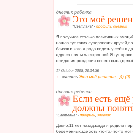
дневник ребенка
Это моё решени
*Светлана* -
профиль
,
дневник
Я получила столько позитивных эмоци
нашла тут таких суперовских друзей,п
близок и кого я рада видеть у себя в др
адреса почты электронной.Я тут пров
ожидания рождения своего сына,целый,
17 October 2008, 20:34:59
читать
Это моё решение...))) (9)
дневник ребенка
Если есть ещё
должны понять
*Светлана* -
профиль
,
дневник
Давно,11 лет назад,когда я родила пе
беременных,где хоть кто-то,что-то мог