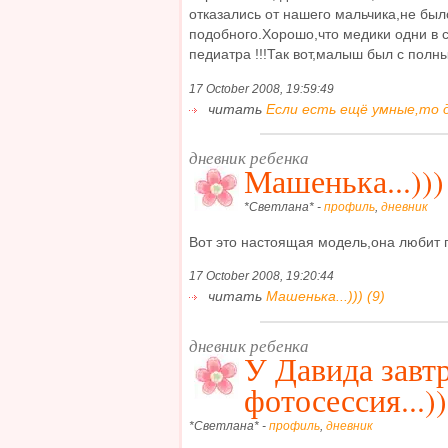
отказались от нашего мальчика,не был
подобного.Хорошо,что медики одни в с
педиатра !!!Так вот,малыш был с полны
17 October 2008, 19:59:49
читать
Если есть ещё умные,то д
дневник ребенка
Машенька...)))
*Светлана* -
профиль
,
дневник
Вот это настоящая модель,она любит поз
17 October 2008, 19:20:44
читать
Машенька...))) (9)
дневник ребенка
У Давида завт
фотосессия...))
*Светлана* -
профиль
,
дневник