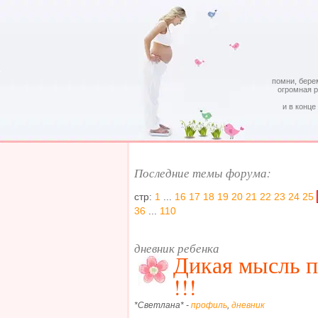
помни, бере
огромная 
и в конце
Последние темы форума:
стр:
1
...
16
17
18
19
20
21
22
23
24
25
36
...
110
дневник ребенка
Дикая мысль п
!!!
*Светлана* -
профиль
,
дневник