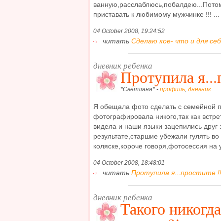
ванную,расслаблюсь,побалдею...Пото
приставать к любимому мужчинке !!! ...
04 October 2008, 19:24:52
читать
Сделаю кое- что и для себя 
дневник ребенка
Протупила я...
*Светлана* -
профиль
,
дневник
Я обещала фото сделать с семейной п
фотографировала никого,так как встре
видела и наши языки зацепились друг 
результате,старшие убежали гулять во
коляске,короче говоря,фотосессия на у
04 October 2008, 18:48:01
читать
Протупила я...простите !!!
дневник ребенка
Такого никогда