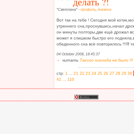
делать ?!
*Светлана* -
профиль
,
дневник
Вот так на тебе ! Сегодня мой котик,
утреннего сна,проснувшись,начал дрожа
он минуты полторы,две ещё дрожал вс
может я слишком быстро его подняла,
обеденного сна всё повторилось !!!Я та
04 October 2008, 18:45:37
читать
Такого никогда не было !!!
стр:
1
...
21
22
23
24
25
26
27
28
29
30
41
...
110