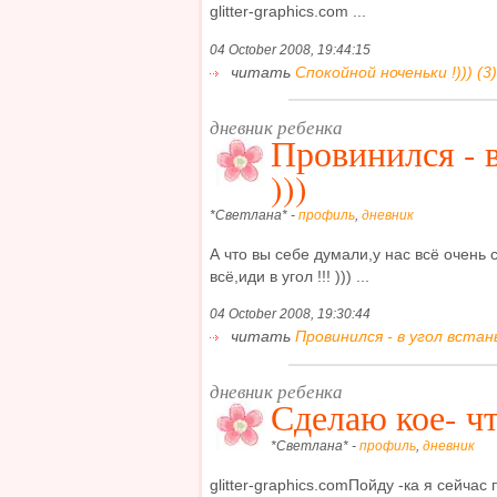
glitter-graphics.com ...
04 October 2008, 19:44:15
читать
Спокойной ноченьки !))) (3)
дневник ребенка
Провинился - в
)))
*Светлана* -
профиль
,
дневник
А что вы себе думали,у нас всё очень с
всё,иди в угол !!! ))) ...
04 October 2008, 19:30:44
читать
Провинился - в угол встань !
дневник ребенка
Сделаю кое- чт
*Светлана* -
профиль
,
дневник
glitter-graphics.comПойду -ка я сейчас