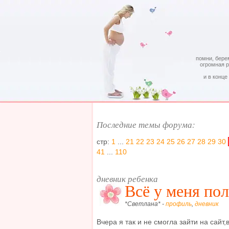
помни, бере
огромная 
и в конце
Последние темы форума:
стр:
1
...
21
22
23
24
25
26
27
28
29
30
41
...
110
дневник ребенка
Всё у меня пол
*Светлана* -
профиль
,
дневник
Вчера я так и не смогла зайти на сайт,