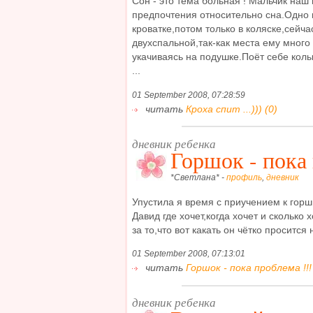
Сон - это тема больная ! Мальчик наш
предпочтения относительно сна.Одно 
кроватке,потом только в коляске,сейча
двухспальной,так-как места ему много
укачиваясь на подушке.Поёт себе кол
...
01 September 2008, 07:28:59
читать
Кроха спит ...))) (0)
дневник ребенка
Горшок - пока 
*Светлана* -
профиль
,
дневник
Упустила я время с приучением к горш
Давид где хочет,когда хочет и сколько
за то,что вот какать он чётко просится н
01 September 2008, 07:13:01
читать
Горшок - пока проблема !!! 
дневник ребенка