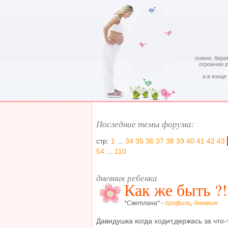
помни, бере
огромная 
и в конце
Последние темы форума:
стр:
1
...
34
35
36
37
38
39
40
41
42
43
54
...
110
дневник ребенка
Как же быть ?!
*Светлана* -
профиль
,
дневник
Давидушка когда ходит,держась за что-