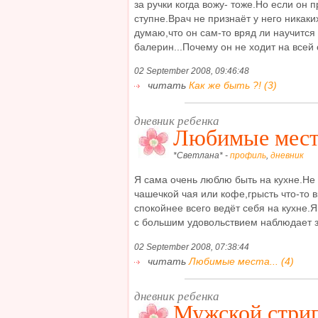
за ручки когда вожу- тоже.Но если он п
ступне.Врач не признаёт у него никаки
думаю,что он сам-то вряд ли научится 
балерин...Почему он не ходит на всей с
02 September 2008, 09:46:48
читать
Как же быть ?! (3)
дневник ребенка
Любимые места
*Светлана* -
профиль
,
дневник
Я сама очень люблю быть на кухне.Не т
чашечкой чая или кофе,грысть что-то в
спокойнее всего ведёт себя на кухне.
с большим удовольствием наблюдает за 
02 September 2008, 07:38:44
читать
Любимые места... (4)
дневник ребенка
Мужской стрипт