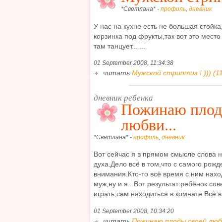
*Светлана* -
профиль
,
дневник
У нас на кухне есть не большая стойка
корзинка под фрукты,так вот это место
там танцует... ...
01 September 2008, 11:34:38
читать
Мужской стриптиз ! ))) (11
дневник ребенка
Пожинаю плод
любви...
*Светлана* -
профиль
,
дневник
Вот сейчас я в прямом смысле слова н
духа.Дело всё в том,что с самого рож
внимания.Кто-то всё время с ним нахо
муж,ну и я...Вот результат:ребёнок со
играть,сам находиться в комнате.Всё в
01 September 2008, 10:34:20
читать
Пожинаю плоды своей любви