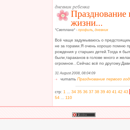
дневник ребенка
Празднование 
жизни...
*Светлана* -
профиль
,
дневник
Всё чаще задумываюсь о предстоящем
не за горами.Я очень хорошо помню п
рождения у старших детей.Тогда я бы
были,тараканов в голове много и желан
огромное...Сейчас всё по другому.Дав
31 August 2008, 08:04:09
читать
Празднование первого года
стр:
1
...
34
35
36
37
38
39
40
41
42
43
54
...
110