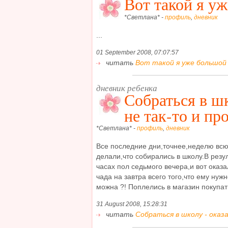
Вот такой я у
*Светлана* -
профиль
,
дневник
...
01 September 2008, 07:07:57
читать
Вот такой я уже большой !
дневник ребенка
Собраться в шк
не так-то и про
*Светлана* -
профиль
,
дневник
Все последние дни,точнее,неделю вс
делали,что собирались в школу.В резул
часах пол седьмого вечера,и вот оказа
чада на завтра всего того,что ему нуж
можна ?! Поплелись в магазин покупать
31 August 2008, 15:28:31
читать
Собраться в школу - оказа