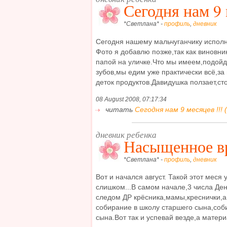
Сегодня нам 9 
*Светлана* -
профиль
,
дневник
Сегодня нашему мальчуганчику исполни
Фото я добавлю позже,так как виновник
папой на уличке.Что мы имеем,подойдя 
зубов,мы едим уже практически всё,з
деток продуктов.Давидушка ползает,стои
08 August 2008, 07:17:34
читать
Сегодня нам 9 месяцев !!! (
дневник ребенка
Насыщенное вр
*Светлана* -
профиль
,
дневник
Вот и начался август. Такой этот мес
слишком...В самом начале,3 числа Де
следом ДР крёсника,мамы,креснички,а 
собирание в школу старшего сына,соб
сына.Вот так и успевай везде,а материа