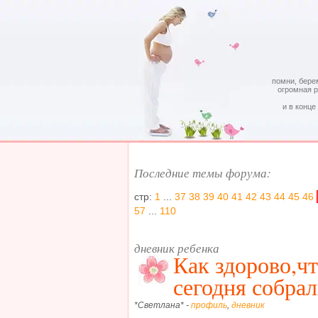
помни, бере
огромная 
и в конце
Последние темы форума:
стр:
1
...
37
38
39
40
41
42
43
44
45
46
57
...
110
дневник ребенка
Как здорово,чт
сегодня собрал
*Светлана* -
профиль
,
дневник