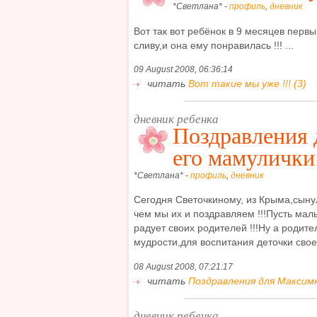
*Светлана* -
профиль
,
дневник
Вот так вот ребёнок в 9 месяцев перв
сливу,и она ему понравилась !!! ...
09 August 2008, 06:36:14
читать
Вот такие мы уже !!! (3)
дневник ребенка
Поздравления 
его мамулички 
*Светлана* -
профиль
,
дневник
Сегодня Светочкиному, из Крыма,сыну
чем мы их и поздравляем !!!Пусть мал
радует своих родителей !!!Ну а родит
мудрости,для воспитания деточки своей !
08 August 2008, 07:21:17
читать
Поздравления для Максимки
дневник ребенка