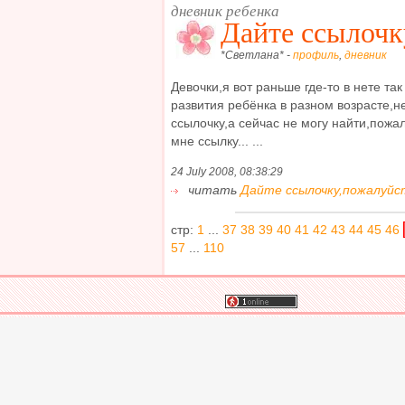
дневник ребенка
Дайте ссылочк
*Светлана* -
профиль
,
дневник
Девочки,я вот раньше где-то в нете та
развития ребёнка в разном возрасте,н
ссылочку,а сейчас не могу найти,пожал
мне ссылку... ...
24 July 2008, 08:38:29
читать
Дайте ссылочку,пожалуйста
стр:
1
...
37
38
39
40
41
42
43
44
45
46
57
...
110