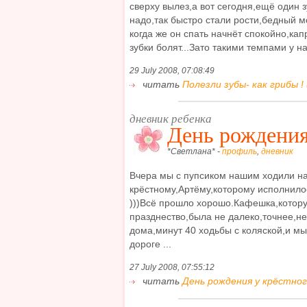
сверху вылез,а вот сегодня,ещё один з
надо,так быстро стали рости,бедный м
когда же он спать начнёт спокойно,кап
зубки болят...Зато такими темпами у нас
29 July 2008, 07:08:49
читать
Полезли зубы- как грибы ! 
дневник ребенка
День рождения
*Светлана* -
профиль
,
дневник
Вчера мы с пупсиком нашим ходили на
крёстному,Артёму,которому исполнилось
)))Всё прошло хорошо.Кафешка,котор
празднество,была не далеко,точнее,не
дома,минут 40 ходьбы с коляской,и мы
дороге ...
27 July 2008, 07:55:12
читать
День рождения у крёстног