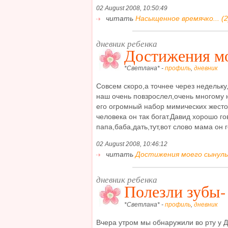
02 August 2008, 10:50:49
читать
Насыщенное времячко... (2
дневник ребенка
Достижения мо
*Светлана* -
профиль
,
дневник
Совсем скоро,а точнее через недельку
наш очень повзрослел,очень многому 
его огромный набор мимических жестов
человека он так богат.Давид хорошо го
папа,баба,дать,тут,вот слово мама он г
02 August 2008, 10:46:12
читать
Достижения моего сынульк
дневник ребенка
Полезли зубы-
*Светлана* -
профиль
,
дневник
Вчера утром мы обнаружили во рту у Д