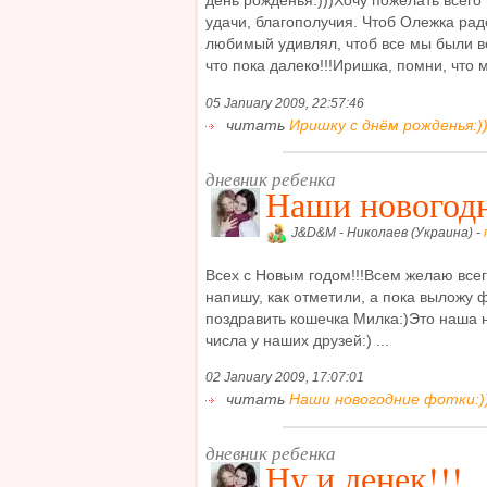
день рожденья:)))Хочу пожелать всего 
удачи, благополучия. Чтоб Олежка рад
любимый удивлял, чтоб все мы были вс
что пока далеко!!!Иришка, помни, что мы
05 January 2009, 22:57:46
читать
Иришку с днём рожденья:)))
дневник ребенка
Наши новогодн
J&D&M - Николаев (Украина) -
Всех с Новым годом!!!Всем желаю всег
напишу, как отметили, а пока выложу 
поздравить кошечка Милка:)Это наша но
числа у наших друзей:) ...
02 January 2009, 17:07:01
читать
Наши новогодние фотки:))
дневник ребенка
Ну и денек!!!