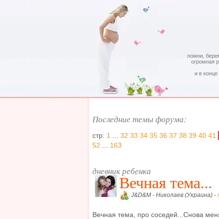
помни, бере
огромная 
и в конце
Последние темы форума:
стр:
1
...
32
33
34
35
36
37
38
39
40
41
52
...
163
дневник ребенка
Вечная тема...
J&D&M - Николаев (Украина) -
Вечная тема, про соседей...Снова меня