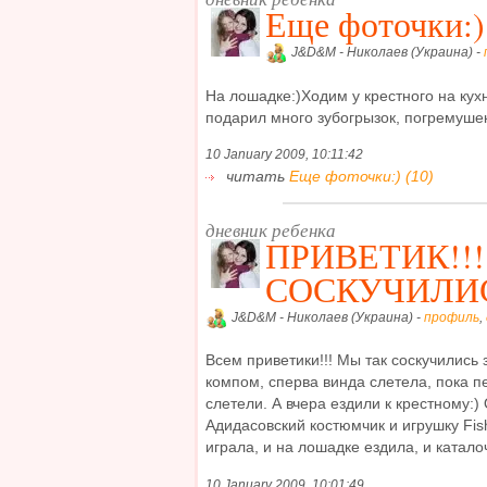
Еще фоточки:)
J&D&M - Николаев (Украина) -
На лошадке:)Ходим у крестного на кух
подарил много зубогрызок, погремушек,
10 January 2009, 10:11:42
читать
Еще фоточки:) (10)
дневник ребенка
ПРИВЕТИК!!
СОСКУЧИЛИС
J&D&M - Николаев (Украина) -
профиль
,
Всем приветики!!! Мы так соскучились
компом, сперва винда слетела, пока 
слетели. А вчера ездили к крестному:)
Адидасовский костюмчик и игрушку Fish
играла, и на лошадке ездила, и каталоч
10 January 2009, 10:01:49