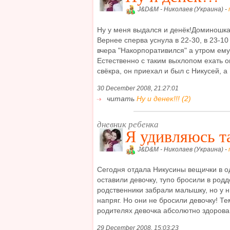
J&D&M - Николаев (Украина) -
Ну у меня выдался и денёк!Доминошка 
Вернее сперва уснула в 22-30, в 23-10
вчера "Накорпоративился" а утром ему 
Естественно с таким выхлопом ехать о
свёкра, он приехал и был с Никусей, а .
30 December 2008, 21:27:01
читать
Ну и денек!!! (2)
дневник ребенка
Я удивляюсь т
J&D&M - Николаев (Украина) -
Сегодня отдала Никусины вещички в о
оставили девочку, тупо бросили в род
родственники забрали малышку, но у ни
напряг. Но они не бросили девочку! Те
родителях девочка абсолютно здорова!!
29 December 2008, 15:03:23