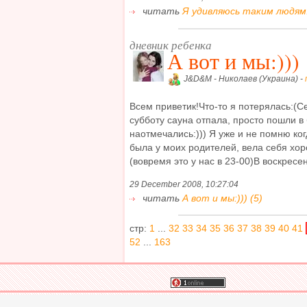
читать
Я удивляюсь таким людям..
дневник ребенка
А вот и мы:)))
J&D&M - Николаев (Украина) -
Всем приветик!Что-то я потерялась:(Се
субботу сауна отпала, просто пошли в 
наотмечались:))) Я уже и не помню ко
была у моих родителей, вела себя хор
(вовремя это у нас в 23-00)В воскресен
29 December 2008, 10:27:04
читать
А вот и мы:))) (5)
стр:
1
...
32
33
34
35
36
37
38
39
40
41
52
...
163