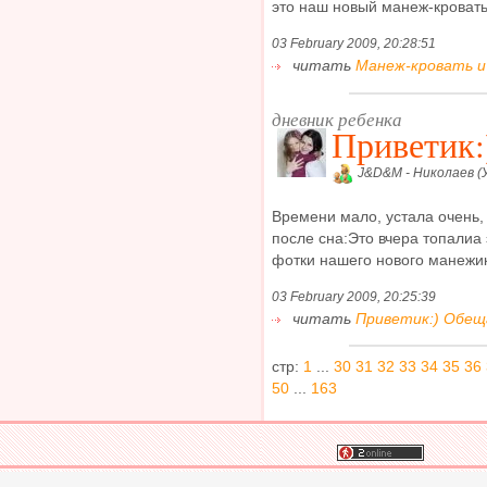
это наш новый манеж-кроватьа
03 February 2009, 20:28:51
читать
Манеж-кровать и
дневник ребенка
Приветик:
J&D&M - Николаев (
Времени мало, устала очень,
после сна:Это вчера топалиа
фотки нашего нового манежика
03 February 2009, 20:25:39
читать
Приветик:) Обещ
стр:
1
...
30
31
32
33
34
35
36
50
...
163