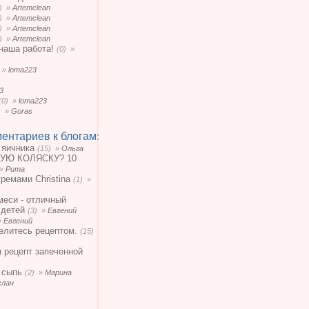
0) »
Artemclean
0) »
Artemclean
0) »
Artemclean
0) »
Artemclean
наша работа!
(0) »
) »
loma223
3
(0) »
loma223
) »
Goras
ентариев к блогам:
 яичника
(15) »
Ольга
УЮ КОЛЯСКУ? 10
 »
Рита
кремами Christina
(1) »
меси - отличный
 детей
(3) »
Евгений
»
Евгений
елитесь рецептом.
(15)
н рецепт запеченной
 сыпь
(2) »
Марина
слан