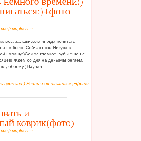
 немного времени:)
писаться:)+фото
-
профиль
,
дневник
илась, заскакивала иногда почитать
ни не было. Сейчас пока Никуся в
кой напишу:)Самое главное: зубы еще не
есяцев! Ждем со дня на день!Мы бегаем,
о-доброму:)Научил ...
го времени:) Решила отписаться:)+фото
вать и
ый коврик(фото)
-
профиль
,
дневник