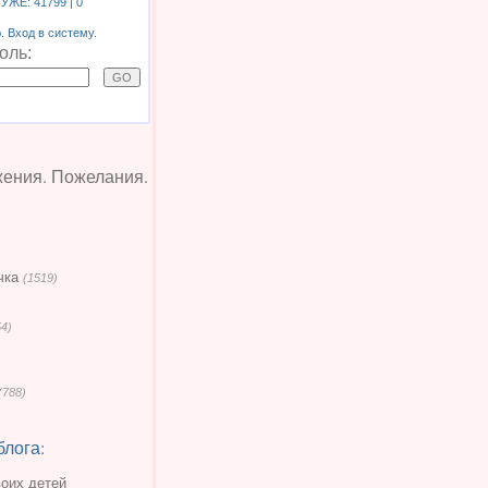
 УЖЕ:
41799
| 0
 Вход в систему.
оль:
жения. Пожелания.
чка
(1519)
54)
(788)
блога:
воих детей