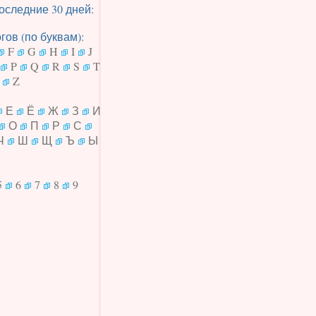
оследние 30 дней:
ов (по буквам):
F
G
H
I
J
P
Q
R
S
T
Z
Е
Ё
Ж
З
И
О
П
Р
С
Ч
Ш
Щ
Ъ
Ы
5
6
7
8
9