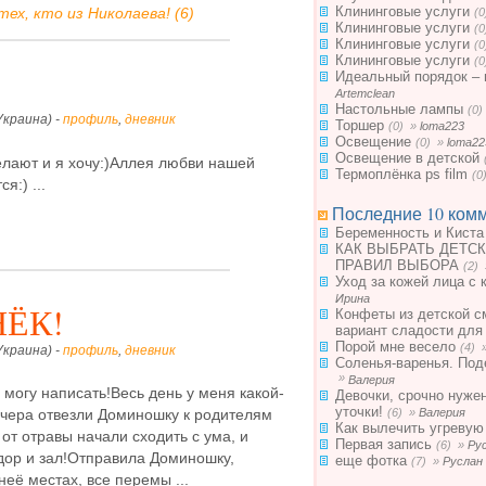
Клининговые услуги
ех, кто из Николаева! (6)
(
Клининговые услуги
(
Клининговые услуги
(
Клининговые услуги
(
Идеальный порядок – 
Artemclean
Настольные лампы
(0
Украина) -
профиль
,
дневник
Торшер
(0) »
loma223
Освещение
(0) »
loma22
Освещение в детской
 делают и я хочу:)Аллея любви нашей
Термоплёнка ps film
(0
я:) ...
Последние 10 комм
Беременность и Киста
КАК ВЫБРАТЬ ДЕТСК
ПРАВИЛ ВЫБОРА
(2)
Уход за кожей лица с 
Ирина
НЁК!
Конфеты из детской с
вариант сладости для
Порой мне весело
(4) 
Украина) -
профиль
,
дневник
Соленья-варенья. Под
»
Валерия
 могу написать!Весь день у меня какой-
Девочки, срочно нуже
уточки!
(6) »
Валерия
чера отвезли Доминошку к родителям
Как вылечить угревую
) от отравы начали сходить с ума, и
Первая запись
(6) »
Ру
дор и зал!Отправила Доминошку,
еще фотка
(7) »
Руслан
её местах, все перемы ...