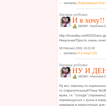
читать
Информация для т
дневник ребенка
И я хочу!!
J&D&M - Николаев (
http://lovealley.net/63201все
Никусечки!Просто очень хочетс
08 February 2009, 16:21:00
читать
И я хочу!! (5)
дневник ребенка
НУ И ДЕ
J&D&M - Николаев (
Ну вот, наконец-то нормально
то отвратительный!Тема №1В
мужа, т.к. "соседи" (тараканы
перемещаться с кухни в кори
намазала в недоступных для н