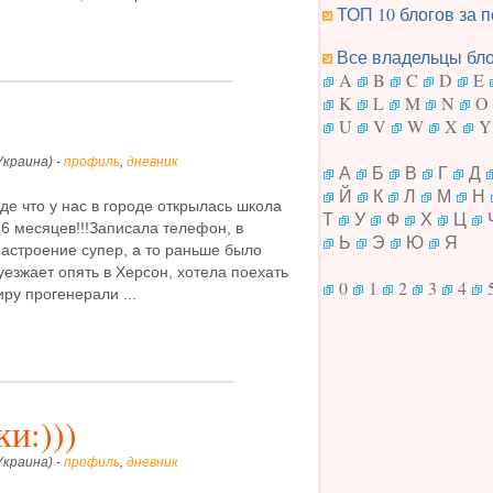
ТОП 10 блогов за п
Все владельцы блог
A
B
C
D
E
K
L
M
N
O
U
V
W
X
Y
Украина) -
профиль
,
дневник
А
Б
В
Г
Д
Й
К
Л
М
Н
де что у нас в городе открылась школа
Т
У
Ф
Х
Ц
 6 месяцев!!!Записала телефон, в
Ь
Э
Ю
Я
Настроение супер, а то раньше было
 уезжает опять в Херсон, хотела поехать
0
1
2
3
4
ру прогенерали ...
и:)))
Украина) -
профиль
,
дневник