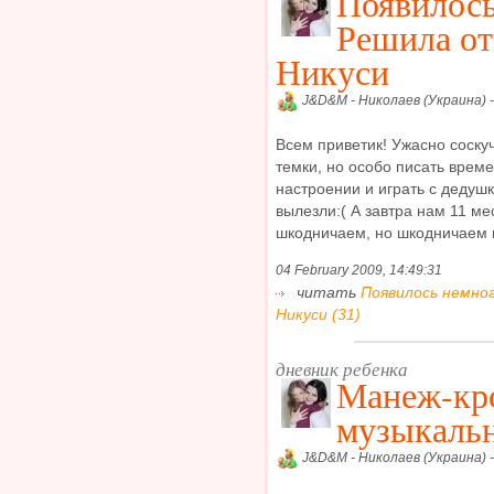
Появилось
Решила от
Никуси
J&D&M - Николаев (Украина) 
Всем приветик! Ужасно соскуч
темки, но особо писать време
настроении и играть с дедуш
вылезли:( А завтра нам 11 м
шкодничаем, но шкодничаем п
04 February 2009, 14:49:31
читать
Появилось немно
Никуси (31)
дневник ребенка
Манеж-кро
музыкальн
J&D&M - Николаев (Украина) 