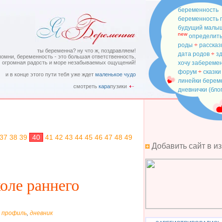
беременность
беременность 
будущий малы
new
определить
роды
÷
рассказ
ты беременна? ну что ж, поздравляем!
дата родов
÷
з
помни, беременность - это большая ответственность,
огромная радость и море незабываемых ощущений!
хочу забереме
форум
÷
сказки
и в конце этого пути тебя уже ждет
маленькое чудо
линейки бере
смотреть
кара
пузики
дневнички (бло
37
38
39
40
41
42
43
44
45
46
47
48
49
Добавить сайт в и
оле раннего
-
профиль
,
дневник