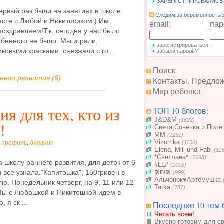
ЗАРЕГИСТРИРОВАЛИСЬ
ервый раз были на занятиях в школе
Следим за беременностью.
есте с Любой и Никитосиком:) Им
email:
пар
поздравляем!Т.к. сегодня у нас было
обенного не было. Мы играли,
зарегистрироваться.
ковыми красками, съезжали с го ...
забыли пароль?
Поиск
него развития (6)
Контакты. Предло
Мир ребенка
я для тех, кто из
ТОП 10 блогов:
J&D&M
(1622)
!
Света,Сонечка и Поле
MM
(1251)
Vizumka
-
профиль
,
дневник
(1158)
Elena, Mili und Fabi
(11
*Светлана*
(1098)
а школу раннего развития, для деток от 6
#LL#
(1008)
₪₪₪
 все узнала."Капитошка", 150гривен в
(999)
Альчонок♥Артёмушка
лю. Понедельник четверг, на 9, 11 или 12
Tatka
(787)
.Мы с Любашкой и Никитошкой идем в
 я ск ...
Последние 10 тем 
Читать всем!
Вкусно готовим для с