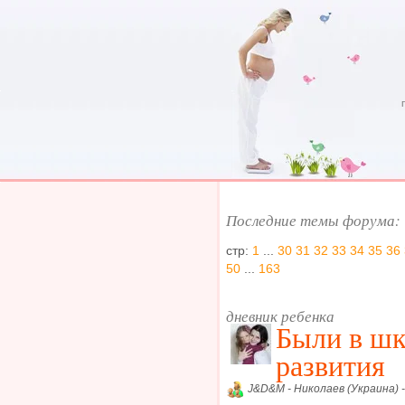
Последние темы форума:
стр:
1
...
30
31
32
33
34
35
36
50
...
163
дневник ребенка
Были в шк
развития
J&D&M - Николаев (Украина) 