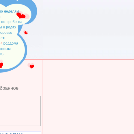
по неделям
ш
 пол ребенка
ы о родах
доровье
неть
÷
роддома
менным
ги)
збранное