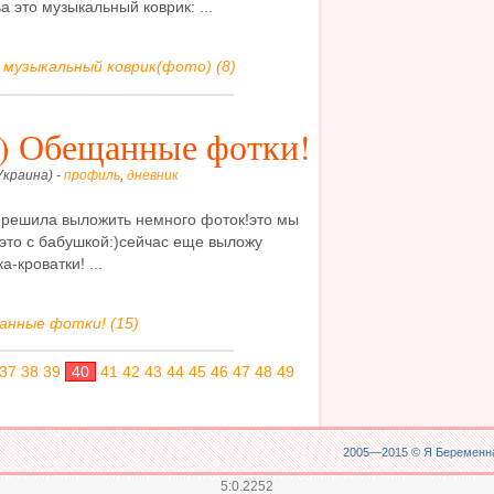
 это музыкальный коврик: ...
 музыкальный коврик(фото) (8)
) Обещанные фотки!
Украина) -
профиль
,
дневник
 решила выложить немного фоток!это мы
 это с бабушкой:)сейчас еще выложу
-кроватки! ...
анные фотки! (15)
37
38
39
40
41
42
43
44
45
46
47
48
49
2005—2015 ©
Я Беременна
5:0.2252