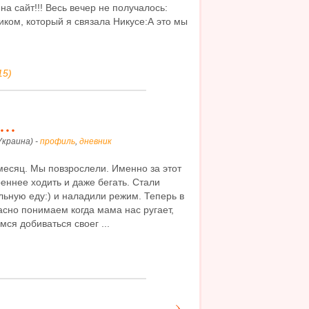
на сайт!!! Весь вечер не получалось:
иком, который я связала Никусе:А это мы
15)
..
Украина) -
профиль
,
дневник
есяц. Мы повзрослели. Именно за этот
еннее ходить и даже бегать. Стали
ьную еду:) и наладили режим. Теперь в
сно понимаем когда мама нас ругает,
ся добиваться своег ...