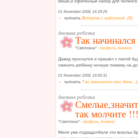
Виши,и офигенный набор для пилинга с
01 November 2008, 16:29:29
читать
Встреча с крёстной. (6)
дневник ребенка
Так начинался 
*Светлана* -
профиль
,
дневник
Давид проснулся и пришёл с папой бу
сменить ребёнку ночную пижаму на дом
01 November 2008, 16:06:31
читать
Так начинался наш день...))
дневник ребенка
Смелые,значит
так молчите !!
*Светлана* -
профиль
,
дневник
Меня уже подзадолбали эти вскольз б