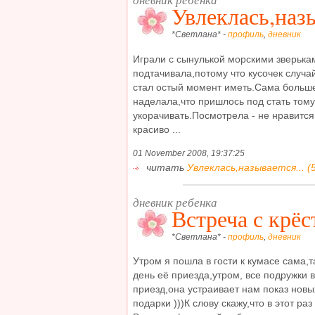
Увлеклась,назы
*Светлана* -
профиль
,
дневник
Играли с сынулькой морскими зверькам
подтачивала,потому что кусочек случа
стал остый момент иметь.Сама больше
наделала,что пришлось под стать тому
укорачивать.Посмотрела - не нравится
красиво ...
01 November 2008, 19:37:25
читать
Увлеклась,называется... (5
дневник ребенка
Встреча с крёс
*Светлана* -
профиль
,
дневник
Утром я пошла в гости к кумасе сама,т
день её приезда,утром, все подружки 
приезд,она устраивает нам показ новы
подарки )))К слову скажу,что в этот ра