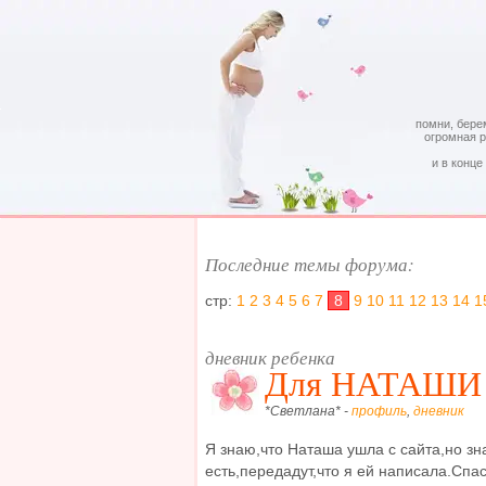
помни, бере
огромная 
и в конце
Последние темы форума:
стр:
1
2
3
4
5
6
7
8
9
10
11
12
13
14
1
дневник ребенка
Для НАТАШИ
*Светлана* -
профиль
,
дневник
Я знаю,что Наташа ушла с сайта,но зн
есть,передадут,что я ей написала.Спа