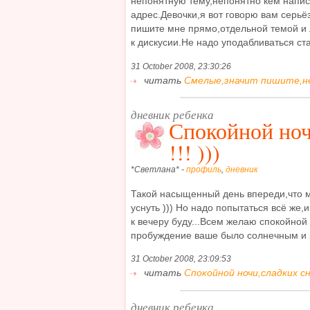
непонятную тему,непонятно кем напис
адрес.Девочки,я вот говорю вам серьёз
пишите мне прямо,отдельной темой и 
к дискусии.Не надо уподабливаться ста
31 October 2008, 23:30:26
читать
Смелые,значит пишите,нет
дневник ребенка
Спокойной ноч
!!! )))
*Светлана* -
профиль
,
дневник
Такой насыщенный день впереди,что 
уснуть ))) Но надо попытаться всё же,
к вечеру буду...Всем желаю спокойной 
пробуждение ваше было солнечным и ра
31 October 2008, 23:09:53
читать
Спокойной ночи,сладких снов
дневник ребенка