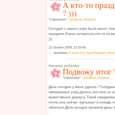
А кто-то праз
? )))
*Светлана* -
профиль
,
дневник
Сегодня с самого утра было много тем
праздник.Очень интересно,кто-то из ва
))) ...
31 October 2008, 22:59:46
читать
А кто-то праздновал Хелло
дневник ребенка
Подвожу итог !
*Светлана* -
профиль
,
дневник
День сегодня у меня удался ! Голода
завтрашнего утра,далось оно мне со с
мужественно держусь.Такой ожидаемый
почти,она сейчас чургыкает в поезде,ч
обняться.Дети сегодня прожили день 
...