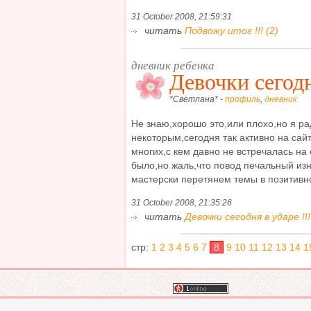
31 October 2008, 21:59:31
читать
Подвожу итог !!! (2)
дневник ребенка
Девочки сегодня
*Светлана* -
профиль
,
дневник
Не знаю,хорошо это,или плохо,но я ра
некоторым,сегодня так активно на сайт
многих,с кем давно не встречалась на 
было,но жаль,что повод печальный изн
мастерски перетянем темы в позитивное
31 October 2008, 21:35:26
читать
Девочки сегодня в ударе !!! 
стр:
1
2
3
4
5
6
7
8
9
10
11
12
13
14
1