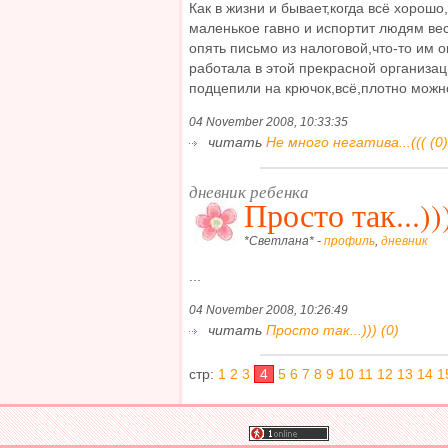
Как в жизни и бывает,когда всё хорош
маленькое гавно и испортит людям вес
опять письмо из налоговой,что-то им о
работала в этой прекрасной организац
подцепили на крючок,всё,плотно можно з
04 November 2008, 10:33:35
читать
Не много негатива...((( (0)
дневник ребенка
Просто так...))
*Светлана* -
профиль
,
дневник
...
04 November 2008, 10:26:49
читать
Просто так...))) (0)
стр:
1
2
3
4
5
6
7
8
9
10
11
12
13
14
1