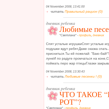
04 November 2008, 13:41:00
читать
Правильный рацион (0)
дневник ребенка
Любимые песе
*Светлана* -
профиль
,
дневник
Спят усталые игрушкиСпят усталые игр
подушки ждут ребят.Даже сказка спать
присниться.Ты ей пожелай: "Баю-бай!"
лунеИ по радуге промчаться на коне,
поймать перо жар птицыГлазки закрыва
04 November 2008, 13:30:43
читать
Любимые песенки ! (0)
дневник ребенка
ЧТО ТАКОЕ 
РОТ”?
*Светлана* -
профиль
,
дневник