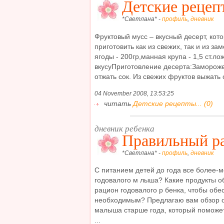
Детские рецепт
*Светлана* -
профиль
,
дневник
Фруктовый мусс – вкусный десерт, кот
приготовить как из свежих, так и из з
ягоды - 200гр,манная крупа - 1,5 ст.ло
вкусуПриготовление десерта:Заморож
отжать сок. Из свежих фруктов выжать со
04 November 2008, 13:53:25
читать
Детские рецепты... (0)
дневник ребенка
Правильный р
*Светлана* -
профиль
,
дневник
С питанием детей до года все более-м
годовалого м лыша? Какие продукты о
рацион годовалого р бенка, чтобы обе
необходимым? Предлагаю вам обзор о
малыша старше года, который поможет
...