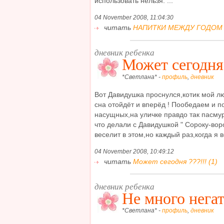
использовать нельзя. ...
04 November 2008, 11:04:30
читать
НАПИТКИ МЕЖДУ ГОДОМ И
дневник ребенка
Может сегодня 
*Светлана* -
профиль
,
дневник
Вот Давидушка проснулся,котик мой л
сна отойдёт и вперёд ! Пообедаем и п
насущных,на уличке правдо так пасмур
что делали с Давидушкой " Сороку-воро
веселит в этом,но каждый раз,когда я во
04 November 2008, 10:49:12
читать
Может сегодня ???!!! (1)
дневник ребенка
Не много негати
*Светлана* -
профиль
,
дневник