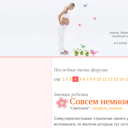
помни, бере
огромная 
и в конце
Последние темы форума:
стр:
1
2
3
4
5
6
7
8
9
10
11
12
13
14
1
дневник ребенка
Совсем немножк
*Светлана* -
профиль
,
дневник
Сижу,перелистываю странички своего 
вспоминать те мелочи,которые тут ост