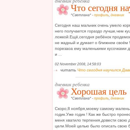
дневник ребенка
Что сегодня на
*Светлана* -
профиль
,
дневник
Сегодня наш мальчик очень умело корм
него получается гораздо лучше,чем к
ложкой.Ещё,сегодня ребёнок продемон
не жадный и думает о ближнем своём ! 
порезаоа ему маленькими кусочками д
и ...
02 November 2008, 14:58:03
читать
Что сегодня научился Дави
дневник ребенка
Хорошая цель 
*Светлана* -
профиль
,
дневник
Скоро,8 ноября,моему самому малень
годик.Уже годик ! Как же быстро пронес
меня хватило терпения,довести свою 
цели.Моей целью было описать свою б