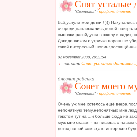
Спят усталые д
*Светлана* -
профиль
,
дневник
Всё,уснули мои детки ! ))) Накупались 
очереди,наплескались,пеной наигралис
сыночки разойдутся в школу и садик,па
Давидончиком с утричка пораньше уби
такой интересный шопинг,посвящённый
02 November 2008, 20:11:54
читать
Спят усталые детишки...))
дневник ребенка
Совет моего м
*Светлана* -
профиль
,
дневник
Очень уж мне хотелось ещё вчера,пос
непонятную тему,непонятных мне люд
текстом тут на ...и больше сюда не з
муж мне сказал - ты пишешь о нашем
детях,нашей семье,это интересно будет