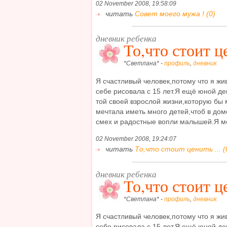
02 November 2008, 19:58:09
читать
Совет моего мужа ! (0)
дневник ребенка
То,что стоит це
*Светлана* -
профиль
,
дневник
Я счастливый человек,потому что я жив
себе рисовала с 15 лет.Я ещё юной де
той своей взрослой жизни,которую бы 
мечтала иметь много детей,чтоб в дом
смех и радостные вопли малышей.Я ме
02 November 2008, 19:24:07
читать
То,что стоит ценить ... (
дневник ребенка
То,что стоит це
*Светлана* -
профиль
,
дневник
Я счастливый человек,потому что я жив
себе рисовала с 15 лет.Я ещё юной де