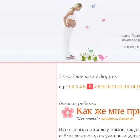
помни, бере
огромная 
и в конце
Последние темы форума:
стр:
1
2
3
4
5
6
7
8
9
10
11
12
13
14
1
дневник ребенка
Как же мне при
*Светлана* -
профиль
,
дневник
Вот я не была в школе у Никиты,когда 
собираюсь проведать учительницу,клас