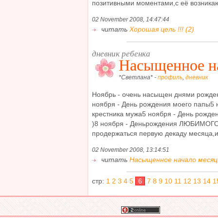
позитивными моментами,с её возникаю
02 November 2008, 14:47:44
читать
Хорошая цель !!! (2)
дневник ребенка
Насыщенное на
*Светлана* -
профиль
,
дневник
Ноябрь - очень насыщен днями рожден
ноября - День рождения моего папы5 
крестника мужа5 ноября - День рожден
)8 ноября - Деньрождения ЛЮБИМОГО
продержаться первую декаду месяца,и 
02 November 2008, 13:14:51
читать
Насыщенное начало месяца.
стр:
1
2
3
4
5
6
7
8
9
10
11
12
13
14
1