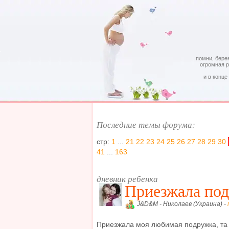
помни, бере
огромная 
и в конце
Последние темы форума:
стр:
1
...
21
22
23
24
25
26
27
28
29
30
41
...
163
дневник ребенка
Приезжала под
J&D&M - Николаев (Украина) -
Приезжала моя любимая подружка, та 