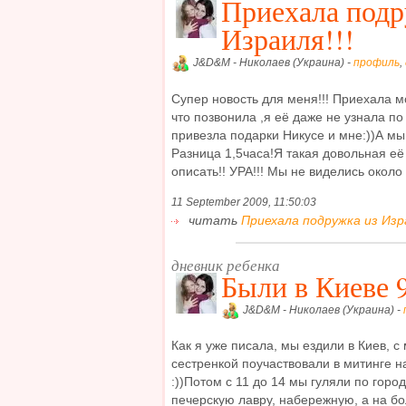
Приехала подр
Израиля!!!
J&D&M - Николаев (Украина) -
профиль
,
Супер новость для меня!!! Приехала м
что позвонила ,я её даже не узнала по 
привезла подарки Никусе и мне:))А мы 
Разница 1,5часа!Я такая довольная её
описать!! УРА!!! Мы не виделись около .
11 September 2009, 11:50:03
читать
Приехала подружка из Израи
дневник ребенка
Были в Киеве 9
J&D&M - Николаев (Украина) -
Как я уже писала, мы ездили в Киев, с
сестренкой поучаствовали в митинге н
:))Потом с 11 до 14 мы гуляли по горо
печерскую лавру, набережную, а на б