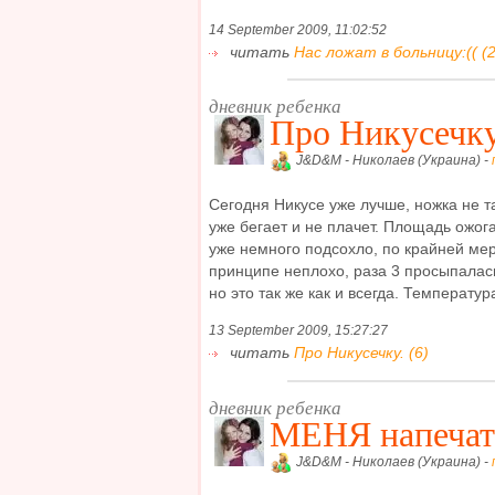
14 September 2009, 11:02:52
читать
Нас ложат в больницу:(( (2
дневник ребенка
Про Никусечку
J&D&M - Николаев (Украина) -
Сегодня Никусе уже лучше, ножка не т
уже бегает и не плачет. Площадь ожог
уже немного подсохло, по крайней мер
принципе неплохо, раза 3 просыпалас
но это так же как и всегда. Температура
13 September 2009, 15:27:27
читать
Про Никусечку. (6)
дневник ребенка
МЕНЯ напечата
J&D&M - Николаев (Украина) -