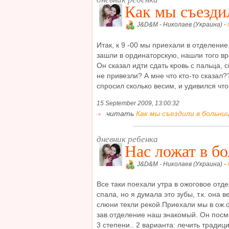
Как мы съездил
J&D&M - Николаев (Украина) -
Итак, к 9 -00 мы приехали в отделение
зашли в ординаторскую, нашли того вр
Он сказал идти сдать кровь с пальца,
не привезли? А мне что кто-то сказал
спросил сколько весим, и удивился что 
15 September 2009, 13:00:32
читать
Как мы съездили в больницу
дневник ребенка
Нас ложат в бо
J&D&M - Николаев (Украина) -
Все таки поехали утра в ожоговое отд
спала, но я думала это зубы, т.к. она в
слюни текли рекой.Приехали мы в ож.
зав.отделение наш знакомый. Он посмо
3 степени.. 2 варианта: лечить традици