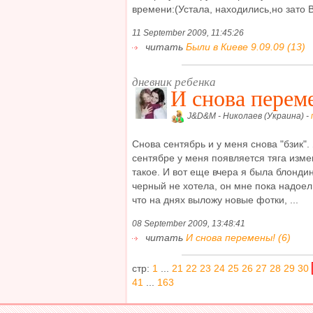
времени:(Устала, находились,но зато Ви
11 September 2009, 11:45:26
читать
Были в Киеве 9.09.09 (13)
дневник ребенка
И снова перем
J&D&M - Николаев (Украина) -
Снова сентябрь и у меня снова "бзик".
сентябре у меня появляется тяга измен
такое. И вот еще вчера я была блондин
черный не хотела, он мне пока надоел,
что на днях выложу новые фотки, ...
08 September 2009, 13:48:41
читать
И снова перемены! (6)
стр:
1
...
21
22
23
24
25
26
27
28
29
30
41
...
163