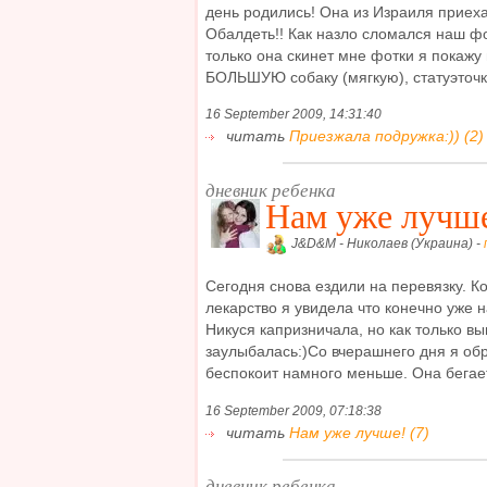
день родились! Она из Израиля приехал
Обалдеть!! Как назло сломался наш фот
только она скинет мне фотки я покажу
БОЛЬШУЮ собаку (мягкую), статуэточку 
16 September 2009, 14:31:40
читать
Приезжала подружка:)) (2)
дневник ребенка
Нам уже лучш
J&D&M - Николаев (Украина) -
Сегодня снова ездили на перевязку. Ко
лекарство я увидела что конечно уже 
Никуся капризничала, но как только в
заулыбалась:)Со вчерашнего дня я обр
беспокоит намного меньше. Она бегает,
16 September 2009, 07:18:38
читать
Нам уже лучше! (7)
дневник ребенка