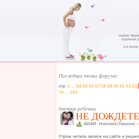
помни, бере
огромная 
и в конце
Последние темы форума:
стр:
1
...
54
55
56
57
58
59
60
61
62
63
74
...
163
дневник ребенка
НЕ ДОЖДЕТЕС
J&D&M - Николаев (Украина) -
Утром читала записи на сайте и решил