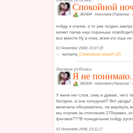
Спокойной ноч
J&D&M - Николаев (Украина) -
пойду я спатки, а то уже поздно.завтр
может папка наш пораньше освободится
все вместе.Ну а пока, всем кто еще не с
01 November 2008, 23:27:20
читать
Спокойной ночи!!! (2)
дневник ребенка
Я не понимаю..
J&D&M - Николаев (Украина) -
У меня нет слов, сижу и думаю, чего т
батарее, а она холодная!!! Вот уроды!
включила обогреватель, не мерзнуть ж
мы платим за отопление 270гривен, е
фиговое???В понедельник пойду ругатьс
01 November 2008, 23:11:17