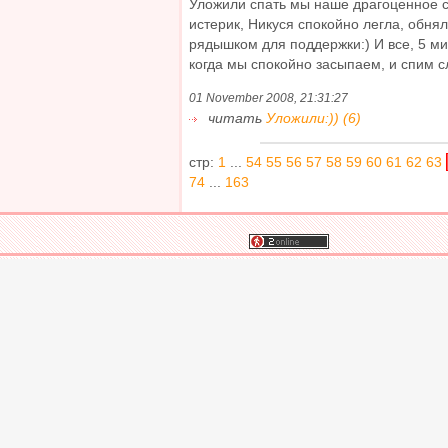
Уложили спать мы наше драгоценное 
истерик, Никуся спокойно легла, обня
рядышком для поддержки:) И все, 5 ми
когда мы спокойно засыпаем, и спим сл
01 November 2008, 21:31:27
читать
Уложили:)) (6)
стр:
1
...
54
55
56
57
58
59
60
61
62
63
74
...
163