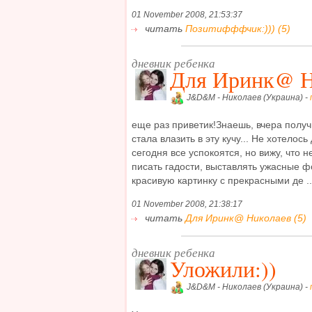
01 November 2008, 21:53:37
читать
Позитифффчик:))) (5)
дневник ребенка
Для Иринк@ Н
J&D&M - Николаев (Украина) -
еще раз приветик!Знаешь, вчера получ
стала влазить в эту кучу... Не хотело
сегодня все успокоятся, но вижу, что н
писать гадости, выставлять ужасные ф
красивую картинку с прекрасными де ..
01 November 2008, 21:38:17
читать
Для Иринк@ Николаев (5)
дневник ребенка
Уложили:))
J&D&M - Николаев (Украина) -