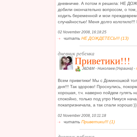
дневничке. А потом я решила: НЕ ДО
добили окончательно вопросом, о том,
ходить беременной и мои преждеврем
случайностью! Меня долго колотило!!! К
02 November 2008, 16:18:25
читать
НЕ ДОЖДЕТЕСЬ!!! (13)
дневник ребенка
Приветики!!!
J&D&M - Николаев (Украина) -
Всем приветики! Мы с Доминошкой толь
дня!!! Так здорово! Проснулись, покор
хорошая, т.ч. наверно пойдем гулять н
спокойно, только под утро Никуся нача
покапризничала, а так спали хорошо:)))
02 November 2008, 10:11:18
читать
Приветики!!! (1)
дневник ребенка