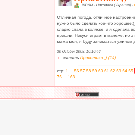
J&D&M - Николаев (Украина) -
Отличная погода, отличное настроени
нужно было сделать кое-что хорошее:)
сладко спала в коляске, и я сделала в
пришли, Никуся играет в манеже, но э
мама моя, я буду заниматься ужином д
30 October 2008, 10:10:46
читать
Приветики ;) (14)
стр:
1
...
56
57
58
59
60
61
62
63
64
65
76
...
163