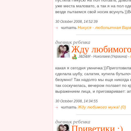
уже места маловато, а так я на пол о
везде пытаемся свой носик всунуть:))Вот
30 October 2008, 14:52:39
читать
Никуся - любопытная Варва
дневник ребенка
Жду любимого
J&D&M - Николаев (Украина) -
какая я сегодня умничка:))Приготовил
сделала шубу, салатик, купила бутыло
безумно! Так надолго мы еще никогда 
так соскучилась, вечером ползает по к
выражением лица, и приговаривает: апа
30 October 2008, 14:34:55
читать
Жду любимого мужа! (0)
дневник ребенка
Приветики ;)