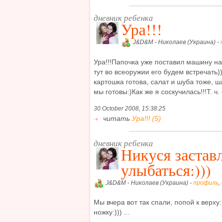
дневник ребенка
Ура!!!
J&D&M - Николаев (Украина) -
Ура!!!Папочка уже поставил машину на
тут во всеоружии его будем встречать))
картошка готова, салат и шуба тоже, ша
мы готовы:)Как же я соскучилась!!!Т. ч. 
30 October 2008, 15:38:25
читать
Ура!!! (5)
дневник ребенка
Никуся застав
улыбаться:)))
J&D&M - Николаев (Украина) -
профиль
,
Мы вчера вот так спали, попой к верху:
ножку:))) ...