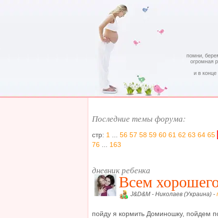
помни, бере
огромная 
и в конце
Последние темы форума:
стр:
1
...
56
57
58
59
60
61
62
63
64
65
76
...
163
дневник ребенка
Всем хорошего
J&D&M - Николаев (Украина) -
пойду я кормить Доминошку, пойдем по