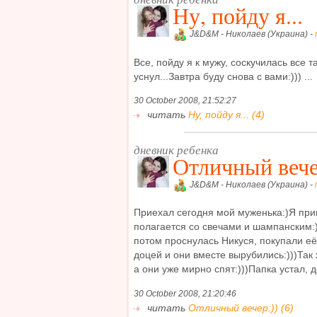
Ну, пойду я...
J&D&M - Николаев (Украина) -
Все, пойду я к мужу, соскучилась все т
уснул...Завтра буду снова с вами:))) ...
30 October 2008, 21:52:27
читать
Ну, пойду я... (4)
дневник ребенка
Отличный вече
J&D&M - Николаев (Украина) -
Приехал сегодня мой муженька:)Я приг
полагается со свечами и шампанским:)
потом проснулась Никуся, покупали её
доцей и они вместе вырубились:)))Так
а они уже мирно спят:)))Папка устал, до
30 October 2008, 21:20:46
читать
Отличный вечер:)) (6)