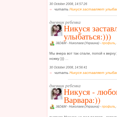
30 October 2008, 14:57:26
читать
Никуся заставляет улыбать
дневник ребенка
Никуся застав
улыбаться:)))
J&D&M - Николаев (Украина) -
профиль
,
Мы вчера вот так спали, попой к верху:
ножку:))) ...
30 October 2008, 14:56:41
читать
Никуся заставляет улыбать
дневник ребенка
Никуся - люб
Варвара:))
J&D&M - Николаев (Украина) -
профиль
,
пустила Никусю на пол ползать, доволь