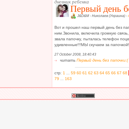
дневник ребенка
Первый день б
J&D&M - Николаев (Украина) -
Вот и прошел наш первый день без пап
ним.Звонила, включила громкую связь, 
звала папочку, пыталась телефон поцел
удивленные!!!МЫ скучаем за папочкой!!!
27 October 2008, 18:40:43
читать
Первый день без папочки:( 
стр:
1
...
59
60
61
62
63
64
65
66
67
68
79
...
163