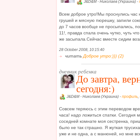
J&D&M - Николаев (Украина) -
Всем доброе утро!Мы проснулись час н
грушей и мясную пюрешку, запили сок
до 7 часов вообще не просыпались, п
11!, правда спала очень чутко, чуть что
же засыпала.Сейчас вместе сидим возл
28 October 2008, 10:15:40
читать
Доброе утро:))) (2)
дневник ребенка
До завтра, вер
сегодня:)
J&D&M - Николаев (Украина) -
профиль
,
Совсем теряюсь с этим переводом вре
часа! надо ложиться спатки. Сегодня м
соседней комнате моя сестренка, приш
было не так страшно. Я жуткая трусиха
уже и не одна, а с манюней, но мне все