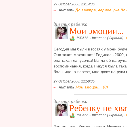
27 October 2008, 23:14:36
читать
До завтра, вернее уже до с
дневник ребенка
Мои эмоции...
J&D&M - Николаев (Украина) -
Сегодня мы были в гостях у моей буд
Она такая махонькая! Родилась 2600, 
она такая лапусечка! Взяла её на ручк
воспоминания, когда Никуся была так
больнице, в кювезе, мне даже на руки н
27 October 2008, 22:58:35
читать
Мои эмоции... (0)
дневник ребенка
Ребенку не хва
J&D&M - Николаев (Украина) -
Это же ужас. Уложила спать Никусю, он