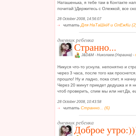
Наташенька, я тебе там в Контакте на
почитай:)Держитесь с Олежкой, все скор
28 October 2008, 14:56:07
читать
Для НаТаШкИ и ОлЕжКи (2
дневник ребенка
Странно...
J&D&M - Николаев (Украина) -
Никуся что-то уснула. непонятно и ст
через 3 часа, после того как проснетс
прошло! Ну и ладно, пока спит, я начну
Через 20 минут приедет дедушка и я не
чтоб проверить, спим мы или нет.Да, ещ
28 October 2008, 10:43:58
читать
Странно... (6)
дневник ребенка
Доброе утро:))