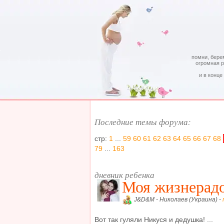
помни, бере
огромная 
и в конце
Последние темы форума:
стр:
1
...
59
60
61
62
63
64
65
66
67
68
79
...
163
дневник ребенка
Моя жизнерадо
J&D&M - Николаев (Украина) -
Вот так гуляли Никуся и дедушка! ...